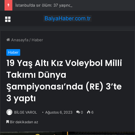
İstanbul’da sır ölüm: 37 yaşındaki kadın savcının evinde ölü bulundu!
Menü
Anasayfa
/
Haber
Haber
19 Yaş Altı Kız Voleybol Milli
Takımı Dünya
Şampiyonası’nda (RE) 3’te
3 yaptı
BİLGE VAROL
Ağustos 6, 2023
0
6
Bir dakikadan az