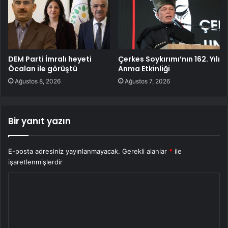
DEM Parti İmralı heyeti
Çerkes Soykırımı’nın 162. Yılı
Öcalan ile görüştü
Anma Etkinliği
Ağustos 8, 2026
Ağustos 7, 2026
Bir yanıt yazın
E-posta adresiniz yayınlanmayacak.
Gerekli alanlar
*
ile
işaretlenmişlerdir
Y
o
r
u