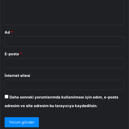
m
*
Ad
*
E-posta
*
İnternet sitesi
Daha sonraki yorumlarımda kullanılması için adım, e-posta
adresim ve site adresim bu tarayıcıya kaydedilsin.