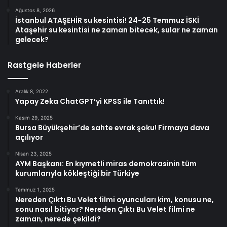
Ağustos 8, 2026
İstanbul ATAŞEHİR su kesintisi! 24-25 Temmuz İSKİ
Ataşehir su kesintisi ne zaman bitecek, sular ne zaman
gelecek?
Rastgele Haberler
Aralık 8, 2022
Yapay Zeka ChatGPT’yi KPSS ile Tanıttık!
Kasım 29, 2025
Bursa Büyükşehir’de sahte evrak şoku! Firmaya dava
açılıyor
Nisan 23, 2025
AYM Başkanı: En kıymetli miras demokrasinin tüm
kurumlarıyla kökleştiği bir Türkiye
Temmuz 1, 2025
Nereden Çıktı Bu Velet filmi oyuncuları kim, konusu ne,
sonu nasıl bitiyor? Nereden Çıktı Bu Velet filmi ne
zaman, nerede çekildi?