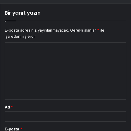
Bir yanıt yazın
E-posta adresiniz yayınlanmayacak.
Gerekli alanlar
*
ile
işaretlenmişlerdir
Y
o
r
u
m
*
Ad
*
E-posta
*