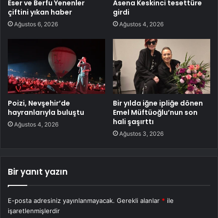
Eser ve Berfu Yenenler
Asena Keskinci tesettüre
çiftini yıkan haber
girdi
Ağustos 6, 2026
Ağustos 4, 2026
Poizi, Nevşehir’de
Bir yılda iğne ipliğe dönen
hayranlarıyla buluştu
Emel Müftüoğlu’nun son
hali şaşırttı
Ağustos 4, 2026
Ağustos 3, 2026
Bir yanıt yazın
E-posta adresiniz yayınlanmayacak.
Gerekli alanlar
*
ile
işaretlenmişlerdir