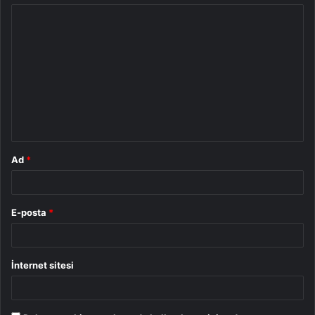
Y
o
r
u
m
*
Ad
*
E-posta
*
İnternet sitesi