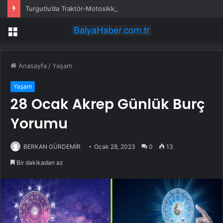
Turgutlu’da Traktör-Motosiklet Kazası
Menü
Anasayfa
/
Yaşam
Yaşam
28 Ocak Akrep Günlük Burç
Yorumu
BERKAN GÜRDEMİR
Ocak 28, 2023
0
13
Bir dakikadan az