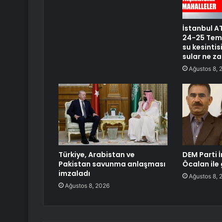
İstanbul AT
24-25 Temm
su kesinti
sular ne z
Ağustos 8, 
Türkiye, Arabistan ve
DEM Parti İ
Pakistan savunma anlaşması
Öcalan ile
imzaladı
Ağustos 8, 
Ağustos 8, 2026