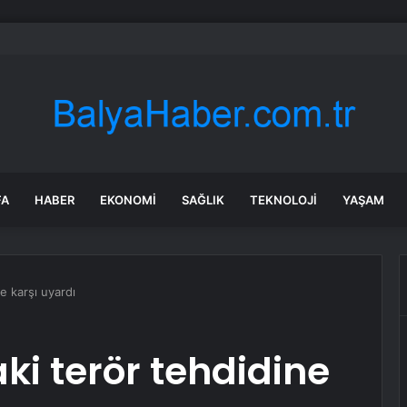
bul’da sır ölüm: 37 yaşındaki kadın savcının evinde ölü bulundu!
FA
HABER
EKONOMI
SAĞLIK
TEKNOLOJI
YAŞAM
e karşı uyardı
i terör tehdidine