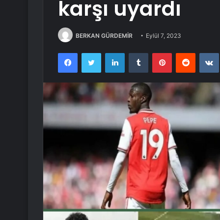
karşı uyardı
BERKAN GÜRDEMİR
Eylül 7, 2023
Facebook
Twitter
LinkedIn
Tumblr
Pinterest
Reddit