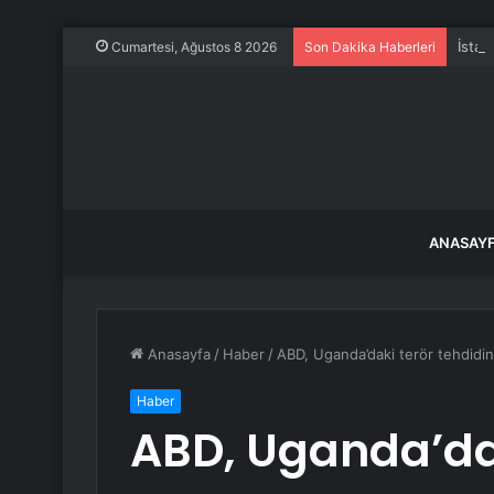
İstan
Cumartesi, Ağustos 8 2026
Son Dakika Haberleri
ANASAY
Anasayfa
/
Haber
/
ABD, Uganda’daki terör tehdidin
Haber
ABD, Uganda’dak