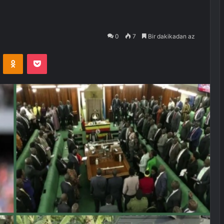
0
7
Bir dakikadan az
VKontakte
Odnoklassniki
Pocket