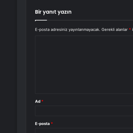
Bir yanıt yazın
E-posta adresiniz yayınlanmayacak.
Gerekli alanlar
*
i
Y
o
r
u
m
*
Ad
*
E-posta
*