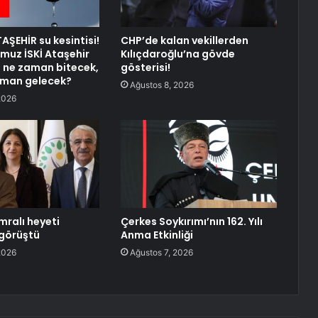
AŞEHİR su kesintisi!
CHP’de kalan vekillerden
uz İSKİ Ataşehir
Kılıçdaroğlu’na gövde
si ne zaman bitecek,
gösterisi!
aman gelecek?
Ağustos 8, 2026
2026
mralı heyeti
Çerkes Soykırımı’nın 162. Yılı
 görüştü
Anma Etkinliği
2026
Ağustos 7, 2026