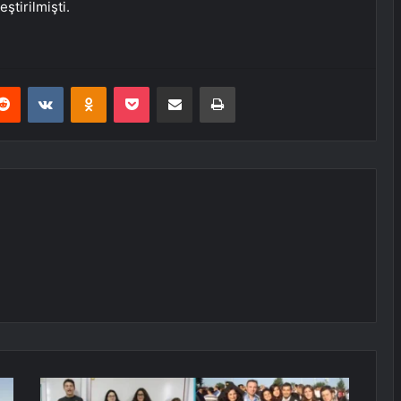
eştirilmişti.
erest
Reddit
VKontakte
Odnoklassniki
Pocket
E-Posta ile paylaş
Yazdır