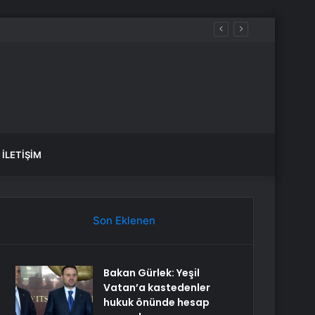
İLETIŞIM
Son Eklenen
Bakan Gürlek: Yeşil
Vatan’a kastedenler
hukuk önünde hesap