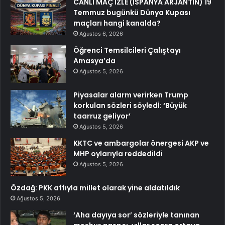
CANLI MAÇ İZLE (İSPANYA ARJANTİN) 19
Temmuz bugünkü Dünya Kupası
maçları hangi kanalda?
Ağustos 6, 2026
Öğrenci Temsilcileri Çalıştayı
Amasya’da
Ağustos 5, 2026
Piyasalar alarm verirken Trump
korkulan sözleri söyledİ: ‘Büyük
taarruz geliyor’
Ağustos 5, 2026
KKTC ve ambargolar önergesi AKP ve
MHP oylarıyla reddedildi
Ağustos 5, 2026
Özdağ: PKK affıyla millet olarak yine aldatıldık
Ağustos 5, 2026
‘Aha dayıya sor’ sözleriyle tanınan