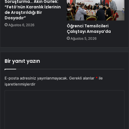
Soruşturma… Akın Gürlek:
“Fetö’nün Karanlık İzlerinin
de Araştırıldığı Bir
Dosyadır”
Ağustos 6, 2026
Öğrenci Temsilcileri
Çalıştayı Amasya’da
Ağustos 5, 2026
Bir yanıt yazın
E-posta adresiniz yayınlanmayacak.
Gerekli alanlar
*
ile
işaretlenmişlerdir
Y
o
r
u
m