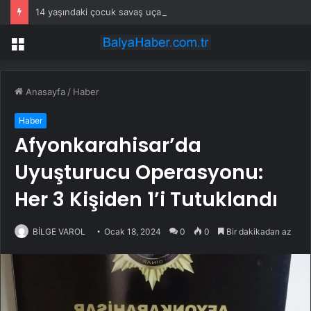
14 yaşındaki çocuk savaş uçaklarını alarma geçirdi
Menü
Anasayfa
/
Haber
Haber
Afyonkarahisar’da
Uyuşturucu Operasyonu:
Her 3 Kişiden 1’i Tutuklandı
BİLGE VAROL
Ocak 18, 2024
0
0
Bir dakikadan az