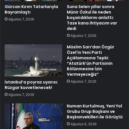
Gürcan Kırım Tatarlarıyla
Suna Selen yıllar sonra
Bayramlaştı
Münir Özkul ile neden
boşandıklarını anlattı:
Ağustos 7, 2026
Taze kana ihtiyacım var
dedi
Ağustos 7, 2026
Müslim Sarı’dan Özgür
Özel’in Yeni Parti
Açıklamasına Tepki:
“Atatürk’ün Partisinin
Bölünmesine İzin
Vermeyeceğiz”
Ağustos 7, 2026
İstanbul’a poyraz uyarısı:
Rüzgar kuvvetlenecek!
Ağustos 7, 2026
Numan Kurtulmuş, Yeni Yol
Grubu Grup Başkanı ve
Başkanvekilleri ile Görüştü
Ağustos 6, 2026