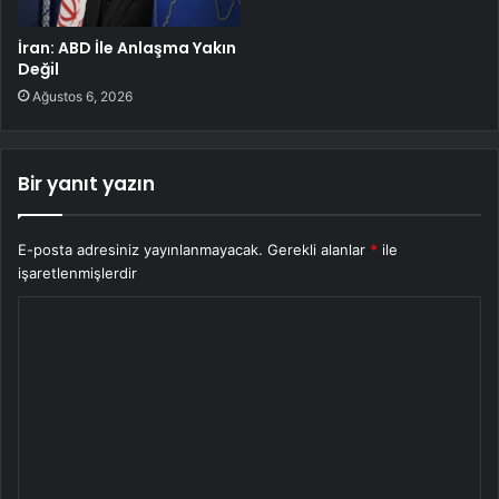
İran: ABD İle Anlaşma Yakın
Değil
Ağustos 6, 2026
Bir yanıt yazın
E-posta adresiniz yayınlanmayacak.
Gerekli alanlar
*
ile
işaretlenmişlerdir
Y
o
r
u
m
*