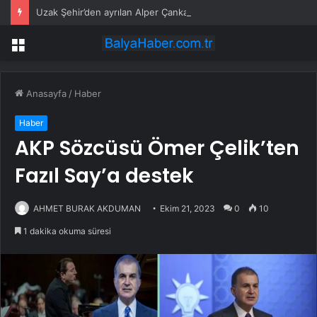
Uzak Şehir’den ayrılan Alper Çankaya’nın yeni dizisi belli oldu
Menü
Anasayfa
/
Haber
Haber
AKP Sözcüsü Ömer Çelik’ten
Fazıl Say’a destek
AHMET BURAK AKDUMAN
Ekim 21, 2023
0
10
1 dakika okuma süresi