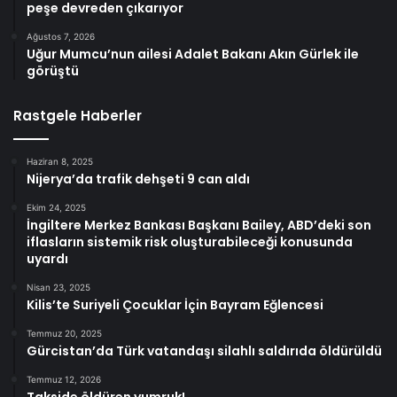
peşe devreden çıkarıyor
Ağustos 7, 2026
Uğur Mumcu’nun ailesi Adalet Bakanı Akın Gürlek ile
görüştü
Rastgele Haberler
Haziran 8, 2025
Nijerya’da trafik dehşeti 9 can aldı
Ekim 24, 2025
İngiltere Merkez Bankası Başkanı Bailey, ABD’deki son
iflasların sistemik risk oluşturabileceği konusunda
uyardı
Nisan 23, 2025
Kilis’te Suriyeli Çocuklar İçin Bayram Eğlencesi
Temmuz 20, 2025
Gürcistan’da Türk vatandaşı silahlı saldırıda öldürüldü
Temmuz 12, 2026