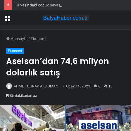
14 yaşındaki çocuk savaş uçaklarını alarma geçirdi
Menü
Anasayfa
/
Ekonomi
Ekonomi
Aselsan’dan 74,6 milyon
dolarlık satış
AHMET BURAK AKDUMAN
Ocak 14, 2023
0
13
Bir dakikadan az