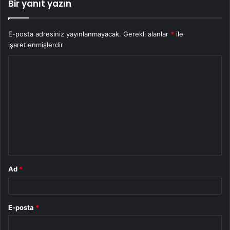
Bir yanıt yazın
E-posta adresiniz yayınlanmayacak.
Gerekli alanlar
*
ile
işaretlenmişlerdir
Y
o
r
u
m
*
Ad
*
E-posta
*