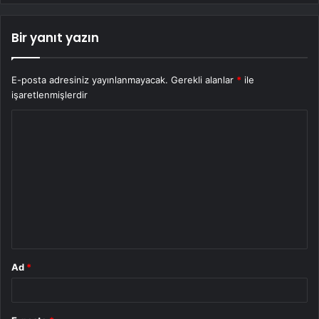
Bir yanıt yazın
E-posta adresiniz yayınlanmayacak.
Gerekli alanlar
*
ile
işaretlenmişlerdir
Y
o
r
u
m
*
Ad
*