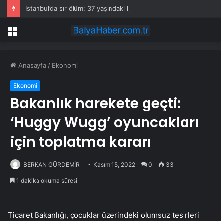
İstanbul’da sır ölüm: 37 yaşındaki kadın savcının evinde ölü bulundu!
Menü
Anasayfa
/
Ekonomi
Ekonomi
Bakanlık harekete geçti:
‘Huggy Wugg’ oyuncakları
için toplatma kararı
BERKAN GÜRDEMİR
Kasım 15, 2022
0
33
1 dakika okuma süresi
Ticaret Bakanlığı, çocuklar üzerindeki olumsuz tesirleri