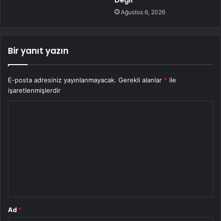
Ağustos 6, 2026
Bir yanıt yazın
E-posta adresiniz yayınlanmayacak.
Gerekli alanlar
*
ile
işaretlenmişlerdir
Y
o
r
u
m
*
Ad
*