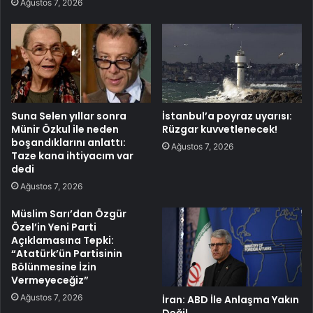
Ağustos 7, 2026
Suna Selen yıllar sonra
İstanbul’a poyraz uyarısı:
Münir Özkul ile neden
Rüzgar kuvvetlenecek!
boşandıklarını anlattı:
Ağustos 7, 2026
Taze kana ihtiyacım var
dedi
Ağustos 7, 2026
Müslim Sarı’dan Özgür
Özel’in Yeni Parti
Açıklamasına Tepki:
“Atatürk’ün Partisinin
Bölünmesine İzin
Vermeyeceğiz”
Ağustos 7, 2026
İran: ABD İle Anlaşma Yakın
Değil