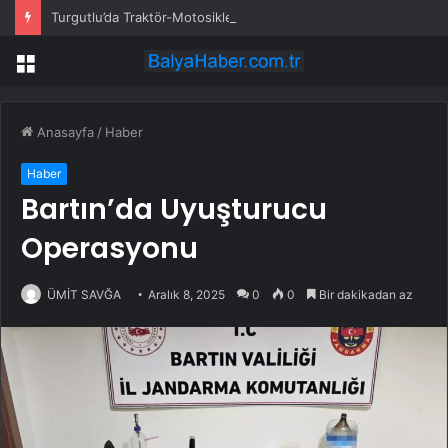
Turgutlu’da Traktör-Motosiklet Kazası
Menü
Anasayfa
/
Haber
Haber
Bartın’da Uyuşturucu
Operasyonu
ÜMİT SAVĞA
Aralık 8, 2025
0
0
Bir dakikadan az