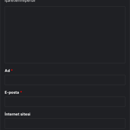
işaretlenmişlerdir
Y
o
r
u
m
*
Ad
*
E-posta
*
İnternet sitesi