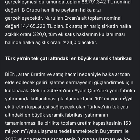
gerçekleşmesi durumunda toplam 86.791.342 TL nominal
değerli B Grubu hamiline payların halka arzı
gerçekleşecektir. Nurullah Ercan’a ait toplam nominal
değeri 14.465.223 TL olan. Ek satışlar hariç şirketin halka
açıklık oranı %20,0, tüm ek satış haklarının kullanılması
halinde halka açıklık oranı %24,0 olacaktır.
Türkiye’nin tek çatı altındaki en büyük seramik fabrikası
BİEN, artan üretim ve satış hacmi nedeniyle halka arzdan
elde edilecek geliri işletme sermayesini güçlendirmek için
kullanacak. Gelirin %45-55’inin Aydın Çine’deki yeni fabrika
yatırımında kullanılması planlanmaktadır. 102 milyon m²/yıl
ek üretim kapasitesi sağlayacak olan Türkiye’nin tek çatı
altındaki en büyük seramik fabrikası yatırımının
tamamlanması ile birlikte toplam üretim kapasitesinin 153
milyon m²/yıl’a ulaşması hedeflenmektedir. Bu yatırım ile
2026 yılında mevcut kapasitenin 3 katına ulaşması ve Ar-