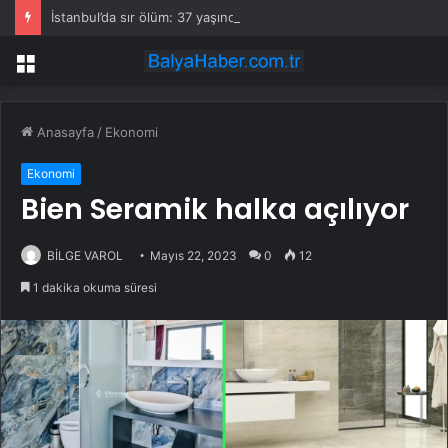
İstanbul’da sır ölüm: 37 yaşındaki kadın savcının evinde ölü bulundu!
Menü
Anasayfa
/
Ekonomi
Ekonomi
Bien Seramik halka açılıyor
BİLGE VAROL
Mayıs 22, 2023
0
12
1 dakika okuma süresi