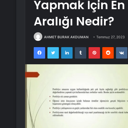
Yapmak İçin En
Aralığı Nedir?
AHMET BURAK AKDUMAN
Temmuz 27, 2023
Facebook
Twitter
LinkedIn
Tumblr
Pinterest
Reddit