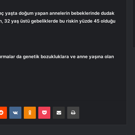
enç yaşta doğum yapan annelerin bebeklerinde dudak
en, 32 yaş üstü gebeliklerde bu riskin yüzde 45 olduğu
ştırmalar da genetik bozukluklara ve anne yaşına olan
erest
Reddit
VKontakte
Odnoklassniki
Pocket
E-Posta ile paylaş
Yazdır