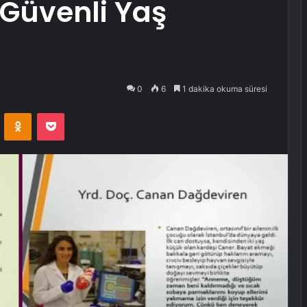
 Güvenli Yaş
0
6
1 dakika okuma süresi
VKontakte
Odnoklassniki
Pocket