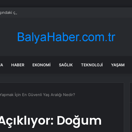
şındaki çocuk savaş uçaklarını alarma geçirdi
FA
HABER
EKONOMI
SAĞLIK
TEKNOLOJI
YAŞAM
 Yapmak İçin En Güvenli Yaş Aralığı Nedir?
Açıklıyor: Doğum