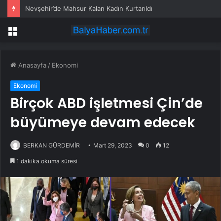
Nevşehir’de Mahsur Kalan Kadın Kurtarıldı
Menü
Anasayfa
/
Ekonomi
Ekonomi
Birçok ABD işletmesi Çin’de
büyümeye devam edecek
BERKAN GÜRDEMİR
Mart 29, 2023
0
12
1 dakika okuma süresi