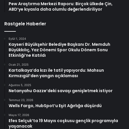
Pew Araştırma Merkezi Raporu: Birçok ülkede Çin,
ABD’ye kıyasla daha olumlu değerlendiriliyor
Rastgele Haberler
Eylül 1, 2024
Kayseri Büyükşehir Belediye Başkanı Dr. Memduh
Büyükkılıç, Yaz Dönemi Spor Okulu Dönem Sonu
Etkinliği’ne Katıldı
Ocak 21, 2025
Kartalkaya’da kızı ile tatil yapıyordu: Mahsun
Kırmızıgül’den yangın açıklaması
Ağustos 5, 2025
Netanyahu Gazze’deki savaşı genişletmek istiyor
Temmuz 23, 2026
Wells Fargo, HubSpot’u Eşit Ağırlığa düşürdü
Mayıs 17, 2026
Efes Selçuk’ta 19 Mayıs coşkusu gençlik programıyla
yaşanacak