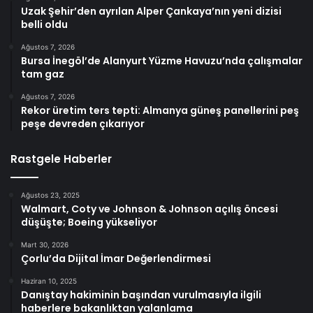
Uzak Şehir’den ayrılan Alper Çankaya’nın yeni dizisi
belli oldu
Ağustos 7, 2026
Bursa İnegöl’de Alanyurt Yüzme Havuzu’nda çalışmalar
tam gaz
Ağustos 7, 2026
Rekor üretim ters tepti: Almanya güneş panellerini peş
peşe devreden çıkarıyor
Rastgele Haberler
Ağustos 23, 2025
Walmart, Coty ve Johnson & Johnson açılış öncesi
düşüşte; Boeing yükseliyor
Mart 30, 2026
Çorlu’da Dijital İmar Değerlendirmesi
Haziran 10, 2025
Danıştay hakiminin başından vurulmasıyla ilgili
haberlere bakanlıktan yalanlama