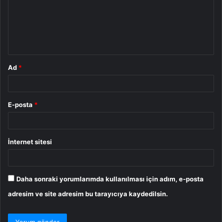
u
m
*
Ad
*
E-posta
*
İnternet sitesi
Daha sonraki yorumlarımda kullanılması için adım, e-posta
adresim ve site adresim bu tarayıcıya kaydedilsin.