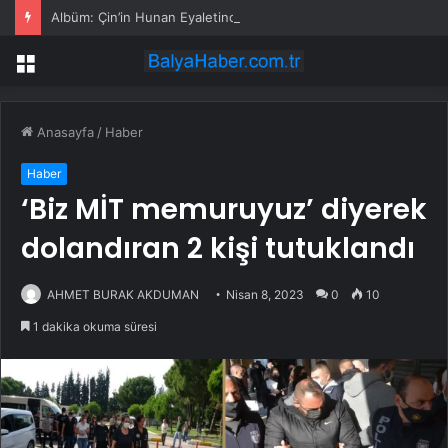
Albüm: Çin’in Hunan Eyaletinde Çeltik Üretimi İnsansız Makinelerle Gerçekleştiriliyor
Menü
Anasayfa
/
Haber
Haber
‘Biz MİT memuruyuz’ diyerek
dolandıran 2 kişi tutuklandı
AHMET BURAK AKDUMAN
Nisan 8, 2023
0
10
1 dakika okuma süresi