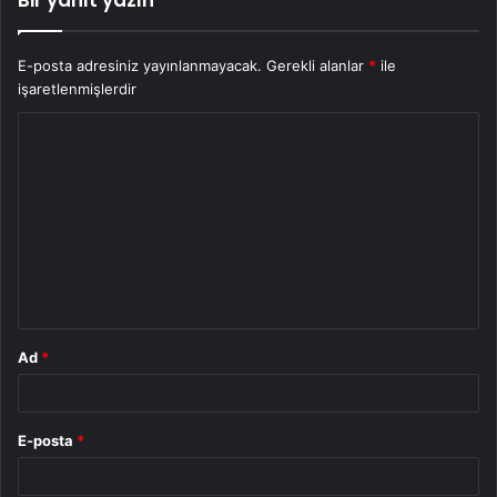
E-posta adresiniz yayınlanmayacak.
Gerekli alanlar
*
ile
işaretlenmişlerdir
Y
o
r
u
m
*
Ad
*
E-posta
*