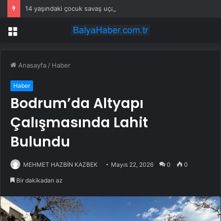
14 yaşındaki çocuk savaş uçaklarını alarma geçirdi
Menü
Anasayfa
/
Haber
Haber
Bodrum’da Altyapı
Çalışmasında Lahit
Bulundu
MEHMET HAZBİN KAZBEK
Mayıs 22, 2026
0
0
Bir dakikadan az