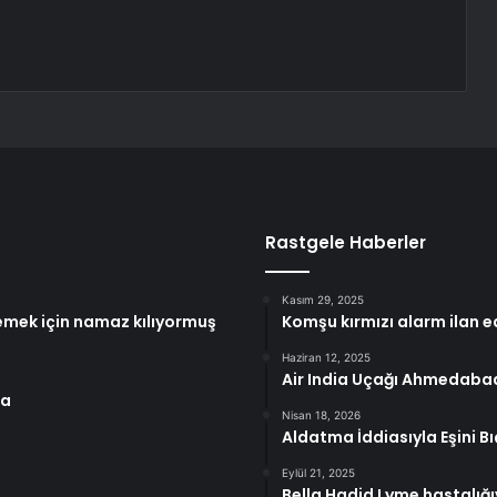
Rastgele Haberler
Kasım 29, 2025
memek için namaz kılıyormuş
Komşu kırmızı alarm ilan ed
Haziran 12, 2025
Air India Uçağı Ahmedaba
ma
Nisan 18, 2026
Aldatma İddiasıyla Eşini Bıç
Eylül 21, 2025
Bella Hadid Lyme hastalığı