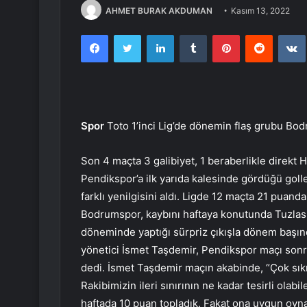
AHMET BURAK AKDUMAN
Kasım 13, 2022
Facebook
Twitter
LinkedIn
Tumblr
Pinterest
Reddit
Spor
Toto 1’inci Lig’de dönemin flaş grubu Bod
Son 4 maçta 3 galibiyet, 1 beraberlikle direkt H
Pendikspor’a ilk yarıda kalesinde gördüğü goll
farklı yenilgisini aldı. Ligde 12 maçta 21 puanda
Bodrumspor, kaybını haftaya konutunda Tuzlasp
döneminde yaptığı sürpriz çıkışla dönem başınd
yönetici İsmet Taşdemir, Pendikspor maçı sonra
dedi. İsmet Taşdemir maçın akabinde, “Çok sıkı
Rakibimizin ileri sınırının ne kadar tesirli ola
haftada 10 puan topladık. Fakat ona uygun oyna