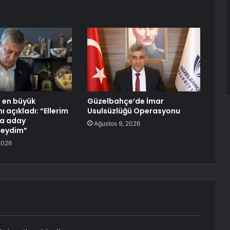
 en büyük
Güzelbahçe’de İmar
ı açıkladı: “Ellerim
Usulsüzlüğü Operasyonu
da aday
Ağustos 9, 2026
eydim”
2026