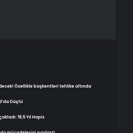
ecek! Özellikle başkentleri tehlike altında
d’da Düştü
akladı: 18,5 Yıl Hapis
yla mücadelesini paylaştı