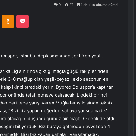
0
27
1 dakika okuma süresi
VKontakte
Odnoklassniki
Pocket
rumspor, İstanbul deplasmanında sert fren yaptı.
arika Lig sınırında çıktığı maçta güçlü rakiplerinden
erle 3-0 mağlup olan yeşil-beyazlı ekip sezonun en
 kalıp ikinci sıradaki yerini Dyorex Boluspor’a kaptıran
or önünde telafi etmeye çalışacak. Ligdeki birinci
an beri tepe yarışı veren Muğla temsilcisinde teknik
sı, “Bizi biz yapan değerleri sahaya yansıtamadık”
ntı olacağını düşündüğümüz bir maçtı. O denli de oldu.
bileceğini biliyorduk. Biz buraya gelmeden evvel son 4
yamadık. Bizi biz yapan pahaları yansıtamadık.