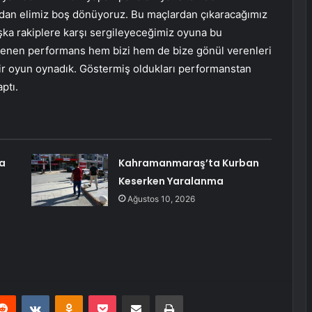
ndan elimiz boş dönüyoruz. Bu maçlardan çıkaracağımız
ka rakiplere karşı sergileyeceğimiz oyuna bu
lenen performans hem bizi hem de bize gönül verenleri
r oyun oynadık. Göstermiş oldukları performanstan
ptı.
ya
Kahramanmaraş’ta Kurban
Keserken Yaralanma
Ağustos 10, 2026
erest
Reddit
VKontakte
Odnoklassniki
Pocket
E-Posta ile paylaş
Yazdır