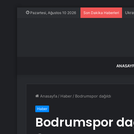
Kahr
Pazartesi, Ağustos 10 2026
Son Dakika Haberleri
ANASAY
Anasayfa
/
Haber
/
Bodrumspor dağıldı
Haber
Bodrumspor dağ