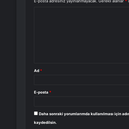
E-posta adresiniz yayınlanmayacak.
Gerekli alanlar
*
i
Y
o
r
u
m
*
Ad
*
E-posta
*
Daha sonraki yorumlarımda kullanılması için adı
kaydedilsin.