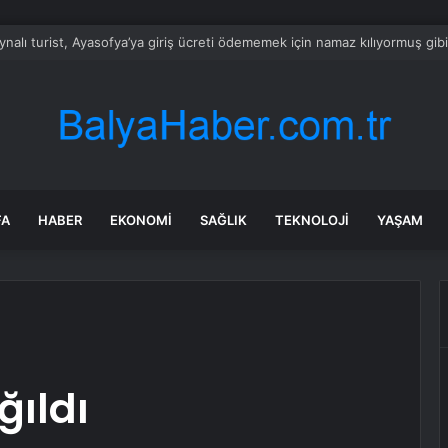
amanmaraş’ta Kurban Keserken Yaralanma
FA
HABER
EKONOMI
SAĞLIK
TEKNOLOJI
YAŞAM
ıldı