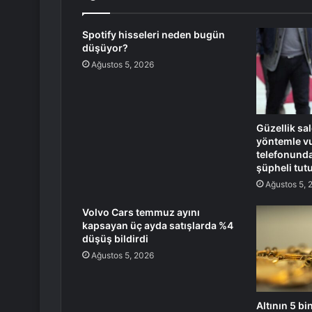
Spotify hisseleri neden bugün
düşüyor?
Ağustos 5, 2026
Güzellik sa
yöntemle vu
telefonunda
şüpheli tut
Ağustos 5, 
Volvo Cars temmuz ayını
kapsayan üç ayda satışlarda %4
düşüş bildirdi
Ağustos 5, 2026
Altının 5 bi