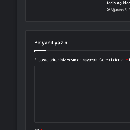
tarih açıkla
Ağustos 5, 
Bir yanıt yazın
E-posta adresiniz yayınlanmayacak.
Gerekli alanlar
*
i
Y
o
r
u
m
*