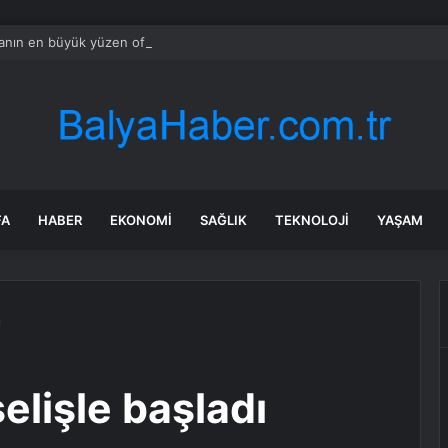
nın en büyük yüzen ofisi: Ne batıyor ne yerinde kalıyor
FA
HABER
EKONOMI
SAĞLIK
TEKNOLOJI
YAŞAM
ı
lişle başladı