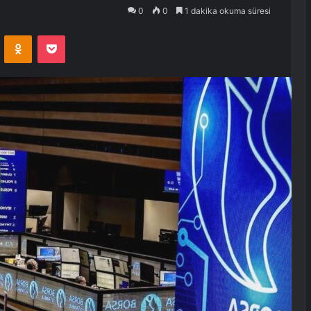
0
0
1 dakika okuma süresi
VKontakte
Odnoklassniki
Pocket