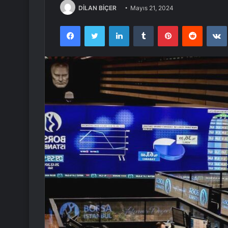
DİLAN BİÇER
Mayıs 21, 2024
Facebook
Twitter
LinkedIn
Tumblr
Pinterest
Reddit