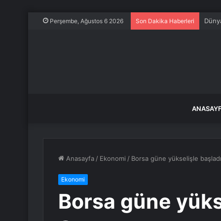
Dünya
Perşembe, Ağustos 6 2026
Son Dakika Haberleri
ANASAY
Anasayfa
/
Ekonomi
/
Borsa güne yükselişle başlad
Ekonomi
Borsa güne yükse