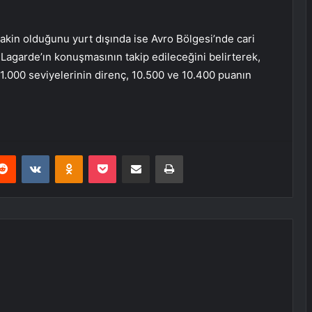
sakin olduğunu yurt dışında ise Avro Bölgesi’nde cari
 Lagarde’ın konuşmasının takip edileceğini belirterek,
1.000 seviyelerinin direnç, 10.500 ve 10.400 puanın
erest
Reddit
VKontakte
Odnoklassniki
Pocket
E-Posta ile paylaş
Yazdır