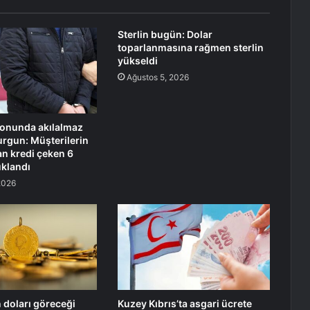
Sterlin bugün: Dolar
toparlanmasına rağmen sterlin
yükseldi
Ağustos 5, 2026
lonunda akılalmaz
rgun: Müşterilerin
n kredi çeken 6
uklandı
2026
n doları göreceği
Kuzey Kıbrıs’ta asgari ücrete