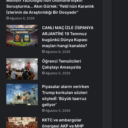
Muhsin Yazıcıoğlu’nun Ölümüne İlişkin
Soruşturma… Akın Gürlek: “Fetö’nün Karanlık
İzlerinin de Araştırıldığı Bir Dosyadır”
Ağustos 6, 2026
CANLI MAÇ İZLE (İSPANYA
ARJANTİN) 19 Temmuz
bugünkü Dünya Kupası
maçları hangi kanalda?
Ağustos 6, 2026
Öğrenci Temsilcileri
Çalıştayı Amasya’da
Ağustos 5, 2026
Piyasalar alarm verirken
Trump korkulan sözleri
söyledİ: ‘Büyük taarruz
geliyor’
Ağustos 5, 2026
KKTC ve ambargolar
önergesi AKP ve MHP