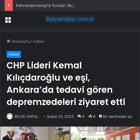
Kahramanmaraş’ta Kurban Keserken Yaralanma
Menü
Anasayfa
/
Haber
Haber
CHP Lideri Kemal
Kılıçdaroğlu ve eşi,
Ankara’da tedavi gören
depremzedeleri ziyaret etti
BİLGE VAROL
Şubat 25, 2023
0
8
Bir dakikadan az