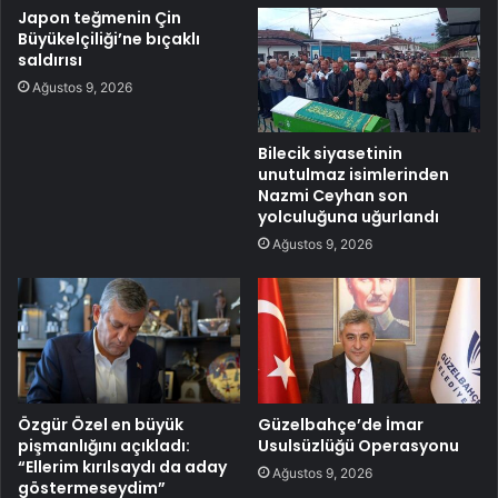
Japon teğmenin Çin
Büyükelçiliği’ne bıçaklı
saldırısı
Ağustos 9, 2026
Bilecik siyasetinin
unutulmaz isimlerinden
Nazmi Ceyhan son
yolculuğuna uğurlandı
Ağustos 9, 2026
Özgür Özel en büyük
Güzelbahçe’de İmar
pişmanlığını açıkladı:
Usulsüzlüğü Operasyonu
“Ellerim kırılsaydı da aday
Ağustos 9, 2026
göstermeseydim”