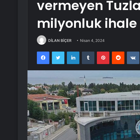
vermeyen Tuzla 
milyonluk ihale
DİLAN BİÇER
Nisan 4, 2024
Facebook
Twitter
LinkedIn
Tumblr
Pinterest
Reddit