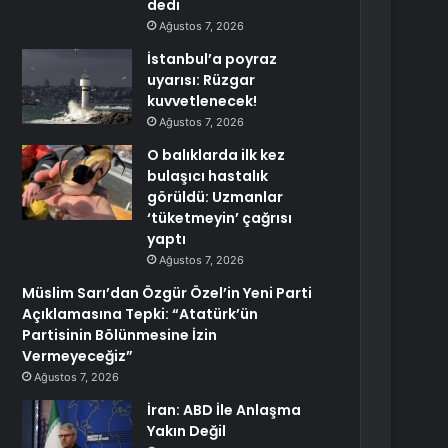
dedi
Ağustos 7, 2026
İstanbul’a poyraz
uyarısı: Rüzgar
kuvvetlenecek!
Ağustos 7, 2026
O balıklarda ilk kez
bulaşıcı hastalık
görüldü: Uzmanlar
‘tüketmeyin’ çağrısı
yaptı
Ağustos 7, 2026
Müslim Sarı’dan Özgür Özel’in Yeni Parti
Açıklamasına Tepki: “Atatürk’ün
Partisinin Bölünmesine İzin
Vermeyeceğiz”
Ağustos 7, 2026
İran: ABD İle Anlaşma
Yakın Değil