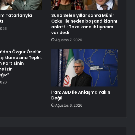
ım Tatarlarıyla
Suna Selen yıllar sonra Münir
tı
Özkul ile neden boşandıklarını
anlattı: Taze kana ihtiyacım
2026
var dedi
Ağustos 7, 2026
ı’dan Özgür Özel’in
 Açıklamasına Tepki:
 Partisinin
e İzin
ğiz”
2026
İran: ABD İle Anlaşma Yakın
Değil
Ağustos 6, 2026