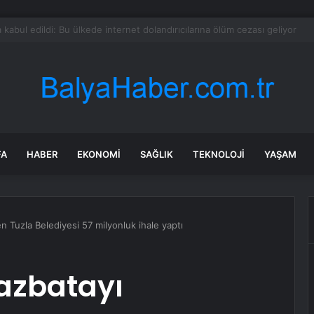
da Traktör-Motosiklet Kazası
FA
HABER
EKONOMI
SAĞLIK
TEKNOLOJI
YAŞAM
 Tuzla Belediyesi 57 milyonluk ihale yaptı
azbatayı