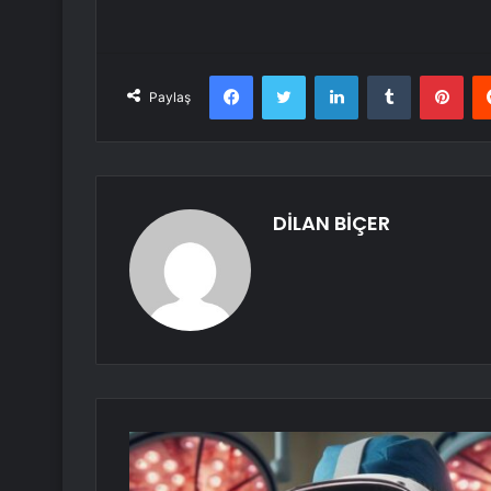
Facebook
Twitter
LinkedIn
Tumblr
Pint
Paylaş
DİLAN BİÇER