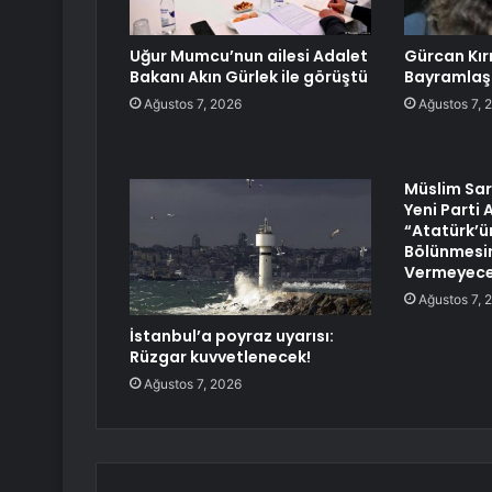
Uğur Mumcu’nun ailesi Adalet
Gürcan Kır
Bakanı Akın Gürlek ile görüştü
Bayramlaş
Ağustos 7, 2026
Ağustos 7, 
Müslim Sar
Yeni Parti
“Atatürk’ün
Bölünmesin
Vermeyece
Ağustos 7, 
İstanbul’a poyraz uyarısı:
Rüzgar kuvvetlenecek!
Ağustos 7, 2026