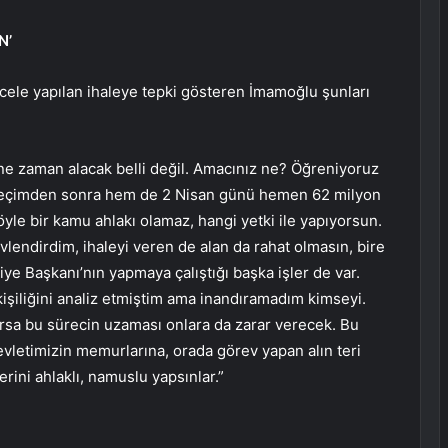
N’
ele yapılan ihaleye tepki gösteren İmamoğlu şunları
ne zaman alacak belli değil. Amacınız ne? Öğreniyoruz
 seçimden sonra hem de 2 Nisan günü hemen 62 milyon
 Böyle bir kamu ahlakı olamaz, hangi yetki ile yapıyorsun.
vlendirdim, ihaleyi veren de alan da rahat olmasın, bire
ye Başkanı’nın yapmaya çalıştığı başka işler de var.
kişiliğini analiz etmiştim ama inandıramadım kimseyi.
 varsa bu sürecin uzaması onlara da zarar verecek. Bu
vletimizin memurlarına, orada görev yapan alın teri
ini ahlaklı, namuslu yapsınlar.”