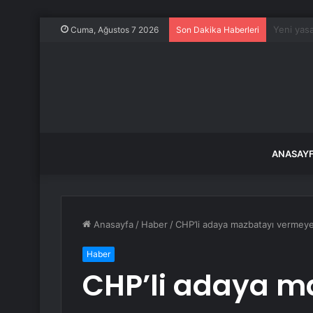
Turgutlu’
Cuma, Ağustos 7 2026
Son Dakika Haberleri
ANASAY
Anasayfa
/
Haber
/
CHP’li adaya mazbatayı vermeyen
Haber
CHP’li adaya m