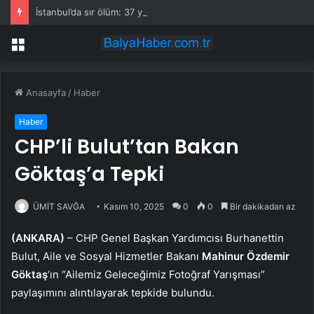
İstanbul’da sır ölüm: 37 yaşındaki kadın savcının evinde ölü bulundu!
Menü
Anasayfa
/
Haber
Haber
CHP’li Bulut’tan Bakan
Göktaş’a Tepki
ÜMİT SAVĞA
Kasım 10, 2025
0
0
Bir dakikadan az
(ANKARA)
– CHP Genel Başkan Yardımcısı Burhanettin
Bulut, Aile ve Sosyal Hizmetler Bakanı
Mahinur Özdemir
Göktaş
‘ın “Ailemiz Geleceğimiz Fotoğraf Yarışması”
paylaşımını alıntılayarak tepkide bulundu.