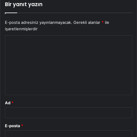
Bir yanıt yazın
E-posta adresiniz yayınlanmayacak.
Gerekli alanlar
*
ile
işaretlenmişlerdir
Y
o
r
u
m
*
Ad
*
E-posta
*