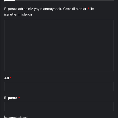
E-posta adresiniz yayınlanmayacak.
Gerekli alanlar
*
ile
işaretlenmişlerdir
Y
o
r
u
m
*
Ad
*
E-posta
*
İnternet sitesi