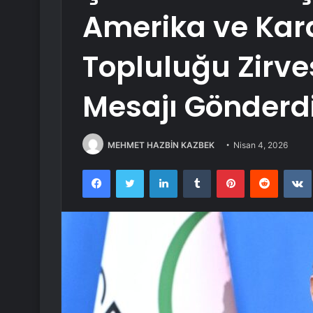
Amerika ve Kara
Topluluğu Zirv
Mesajı Gönderd
MEHMET HAZBİN KAZBEK
Nisan 4, 2026
Facebook
Twitter
LinkedIn
Tumblr
Pinterest
Reddit