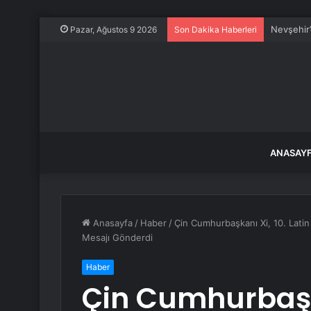
Nevşehir’
Pazar, Ağustos 9 2026
Son Dakika Haberleri
ANASAY
Anasayfa
/
Haber
/
Çin Cumhurbaşkanı Xi, 10. Latin
Mesajı Gönderdi
Haber
Çin Cumhurbaşka