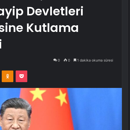
yip Devletleri
esine Kutlama
i
0
0
1 dakika okuma süresi
VKontakte
Odnoklassniki
Pocket