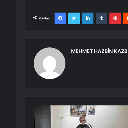
Facebook
Twitter
LinkedIn
Tumblr
Pint
Paylaş
MEHMET HAZBİN KAZB