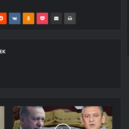
erest
Reddit
VKontakte
Odnoklassniki
Pocket
E-Posta ile paylaş
Yazdır
EK