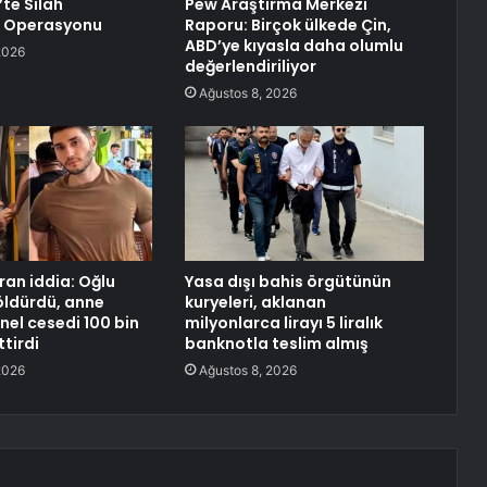
te Silah
Pew Araştırma Merkezi
ı Operasyonu
Raporu: Birçok ülkede Çin,
ABD’ye kıyasla daha olumlu
2026
değerlendiriliyor
Ağustos 8, 2026
an iddia: Oğlu
Yasa dışı bahis örgütünün
 öldürdü, anne
kuryeleri, aklanan
el cesedi 100 bin
milyonlarca lirayı 5 liralık
ttirdi
banknotla teslim almış
2026
Ağustos 8, 2026