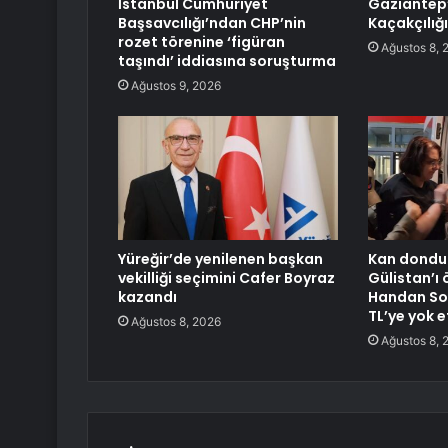
İstanbul Cumhuriyet
Gaziantep’
Başsavcılığı’ndan CHP’nin
Kaçakçılığ
rozet törenine ‘figüran
Ağustos 8, 
taşındı’ iddiasına soruşturma
Ağustos 9, 2026
Yüreğir’de yenilenen başkan
Kan dondur
vekilliği seçimini Cafer Boyraz
Gülistan’ı
kazandı
Handan Son
TL’ye yok e
Ağustos 8, 2026
Ağustos 8, 