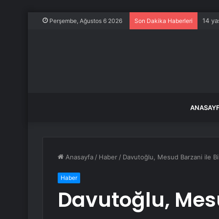
14 ya
Perşembe, Ağustos 6 2026
Son Dakika Haberleri
ANASAY
Anasayfa
/
Haber
/
Davutoğlu, Mesud Barzani ile Bi
Haber
Davutoğlu, Mesu