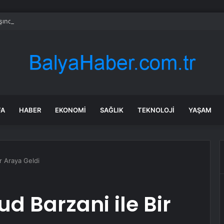
şındaki çocuk savaş uçaklarını alarma geçirdi
FA
HABER
EKONOMI
SAĞLIK
TEKNOLOJI
YAŞAM
r Araya Geldi
d Barzani ile Bir