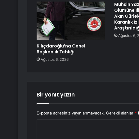
Muhsin Yaz
Ölümüne İl
Akın Gürle
Karanlık İz
Araştırıldı
Ağustos 6, 
Kılıçdaroğlu’na Genel
Başkanlık Tebliği
Ağustos 6, 2026
Bir yanıt yazın
E-posta adresiniz yayınlanmayacak.
Gerekli alanlar
*
i
Y
o