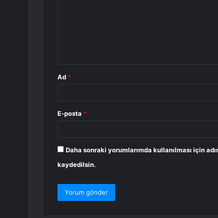
r
u
m
*
Ad
*
E-posta
*
Daha sonraki yorumlarımda kullanılması için adı
kaydedilsin.