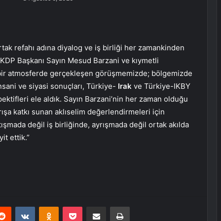
rtak refahı adına diyalog ve iş birliği her zamankinden
, KDP Başkanı Sayın Mesud Barzani ve kıymetli
e bir atmosferde gerçekleşen görüşmemizde; bölgemizde
nsani ve siyasi sonuçları, Türkiye-
Irak
ve Türkiye-IKBY
spektifleri ele aldık. Sayın Barzani’nin her zaman olduğu
rışa katkı sunan aklıselim değerlendirmeleri için
şmada değil iş birliğinde, ayrışmada değil ortak akılda
t ettik.”
erest
Reddit
VKontakte
Odnoklassniki
Pocket
E-Posta ile paylaş
Yazdır