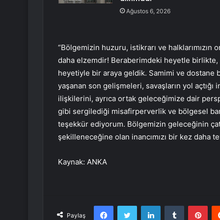
Ağustos 6, 2026
“Bölgemizin huzuru, istikrarı ve halklarımızın o
daha elzemdir! Beraberimdeki heyetle birlikte
heyetiyle bir araya geldik. Samimi ve dostan
yaşanan son gelişmeleri, savaşların yol açtığı i
ilişkilerini, ayrıca ortak geleceğimize dair per
gibi sergilediği misafirperverlik ve bölgesel ba
teşekkür ediyorum. Bölgemizin geleceğinin çatı
şekilleneceğine olan inancımızı bir kez daha teyi
Kaynak: ANKA
Facebook
Twitter
LinkedIn
Tumblr
Pint
Paylaş