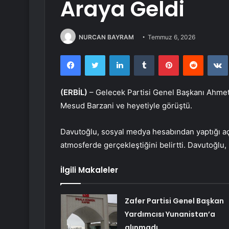
Araya Geldi
NURCAN BAYRAM
Temmuz 6, 2026
Facebook
Twitter
LinkedIn
Tumblr
Pinterest
Reddit
(ERBİL)
– Gelecek Partisi Genel Başkanı Ahmet
Mesud Barzani ve heyetiyle görüştü.
Davutoğlu, sosyal medya hesabından yaptığı a
atmosferde gerçekleştiğini belirtti. Davutoğlu, 
İlgili Makaleler
Zafer Partisi Genel Başkan
Yardımcısı Yunanistan’a
alınmadı