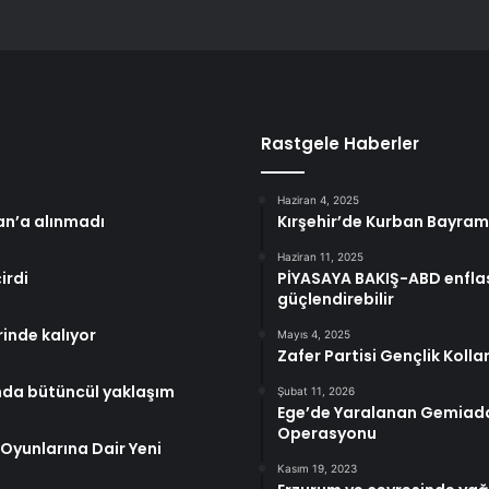
Rastgele Haberler
Haziran 4, 2025
an’a alınmadı
Kırşehir’de Kurban Bayram
Haziran 11, 2025
irdi
PİYASAYA BAKIŞ-ABD enflas
güçlendirebilir
rinde kalıyor
Mayıs 4, 2025
Zafer Partisi Gençlik Kolla
da bütüncül yaklaşım
Şubat 11, 2026
Ege’de Yaralanan Gemiadam
Operasyonu
Oyunlarına Dair Yeni
Kasım 19, 2023