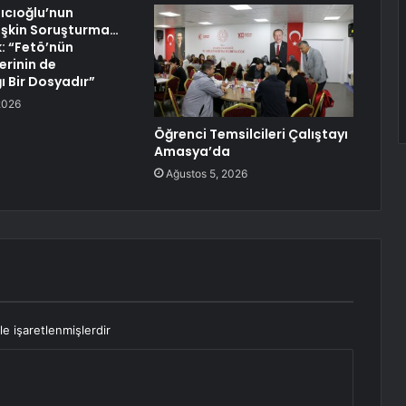
ıcıoğlu’nun
işkin Soruşturma…
k: “Fetö’nün
lerinin de
ğı Bir Dosyadır”
2026
Öğrenci Temsilcileri Çalıştayı
Amasya’da
Ağustos 5, 2026
le işaretlenmişlerdir