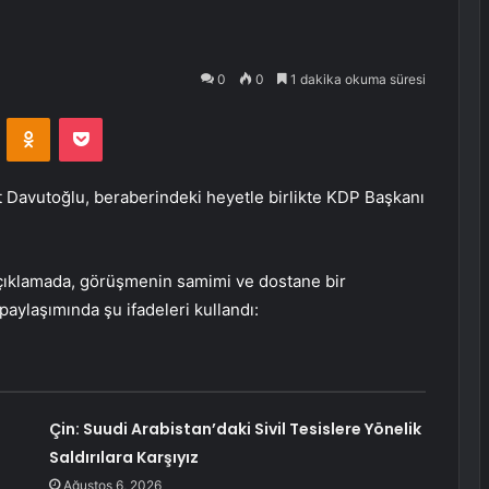
0
0
1 dakika okuma süresi
VKontakte
Odnoklassniki
Pocket
 Davutoğlu, beraberindeki heyetle birlikte KDP Başkanı
çıklamada, görüşmenin samimi ve dostane bir
paylaşımında şu ifadeleri kullandı:
Çin: Suudi Arabistan’daki Sivil Tesislere Yönelik
Saldırılara Karşıyız
Ağustos 6, 2026