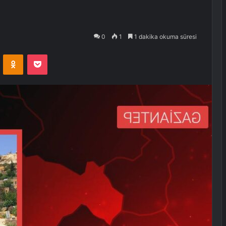
0
1
1 dakika okuma süresi
VKontakte
Odnoklassniki
Pocket