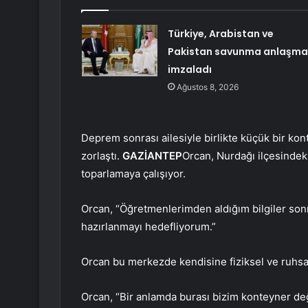
Türkiye, Arabistan ve
Pakistan savunma anlaşma
imzaladı
Ağustos 8, 2026
Deprem sonrası ailesiyle birlikte küçük bir ko
zorlaştı.
GAZİANTEP
Orcan, Nurdağı ilçesindeki
toparlamaya çalışıyor.
Orcan, “Öğretmenlerimden aldığım bilgiler sonr
hazırlanmayı hedefliyorum.”
Orcan bu merkezde kendisine fiziksel ve ruhsal 
Orcan, “Bir anlamda burası bizim konteyner değ