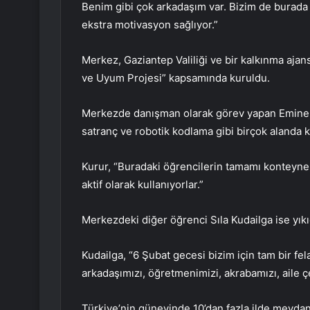
Benim gibi çok arkadaşım var. Bizim de burada b
ekstra motivasyon sağlıyor.”
Merkez, Gaziantep Valiliği ve bir kalkınma ajan
ve Uyum Projesi” kapsamında kuruldu.
Merkezde danışman olarak görev yapan Emine K
satranç ve robotik kodlama gibi birçok alanda ku
Kurur, “Buradaki öğrencilerin tamamı konteyner
aktif olarak kullanıyorlar.”
Merkezdeki diğer öğrenci Sıla Kudailga ise yıkı
Kudailga, “6 Şubat gecesi bizim için tam bir fel
arkadaşımızı, öğretmenimizi, akrabamızı, aile ç
Türkiye’nin güneyinde 10’dan fazla ilde meyda