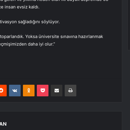
ce insan evsiz kaldı.
vasyon sağladığını söylüyor.
 toparlandık. Yoksa üniversite sınavına hazırlanmak
çmişimizden daha iyi olur.”
erest
Reddit
VKontakte
Odnoklassniki
Pocket
E-Posta ile paylaş
Yazdır
AN