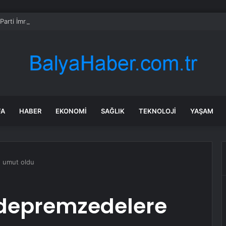
arti İmralı heyeti Öcalan ile görüştü
FA
HABER
EKONOMI
SAĞLIK
TEKNOLOJI
YAŞAM
e umut oldu
 depremzedelere