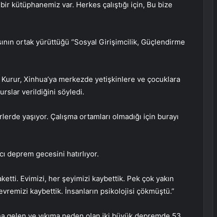
ir kütüphanemiz var. Herkes çalıştığı için, Bu bize
sının ortak yürüttüğü “Sosyal Girişimcilik, Güçlendirme
urur, Xinhua’ya merkezde yetişkinlere ve çocuklara
rslar verildiğini söyledi.
lerde yaşıyor. Çalışma ortamları olmadığı için burayı
cı deprem gecesini hatırlıyor.
aketti. Evimizi, her şeyimizi kaybettik. Pek çok yakın
evremizi kaybettik. İnsanların psikolojisi çökmüştü.”
na gelen ve yıkıma neden olan iki büyük depremde 53