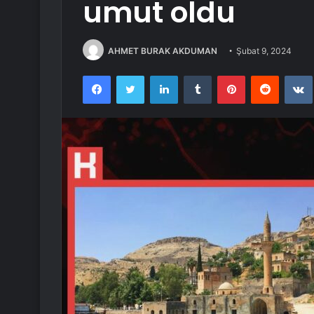
umut oldu
AHMET BURAK AKDUMAN
Şubat 9, 2024
Facebook
Twitter
LinkedIn
Tumblr
Pinterest
Reddit