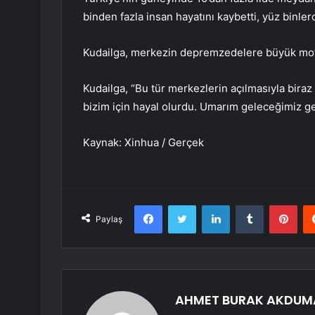
binden fazla insan hayatını kaybetti, yüz binler
Kudailga, merkezin depremzedelere büyük moti
Kudailga, “Bu tür merkezlerin açılmasıyla biraz
bizim için hayal olurdu. Umarım geleceğimiz ge
Kaynak: Xinhua / Gerçek
Facebook
Twitter
LinkedIn
Tumblr
Pint
Paylaş
AHMET BURAK AKDUM