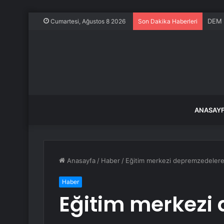
DEM P
Cumartesi, Ağustos 8 2026
Son Dakika Haberleri
ANASAY
Anasayfa
/
Haber
/
Eğitim merkezi depremzedeler
Haber
Eğitim merkezi