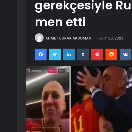
gerekçesiyle Ru
men etti
AHMET BURAK AKDUMAN
Ekim 30, 2023
Facebook
Twitter
LinkedIn
Tumblr
Pinterest
Reddit