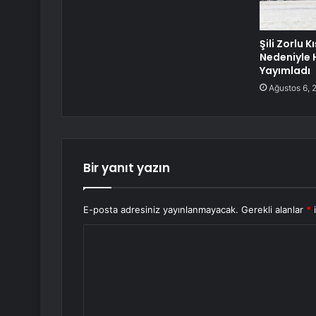
Şili Zorlu K
Nedeniyle H
Yayımladı
Ağustos 6, 
Bir yanıt yazın
E-posta adresiniz yayınlanmayacak.
Gerekli alanlar
*
i
Y
o
r
u