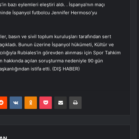
in bazı eylemleri eleştiri aldı. . İspanya’nın maçı
ninde İspanyol futbolcu Jennifer Hermoso’yu
er, basın ve sivil toplum kuruluşları tarafından sert
 açıkladı. Bunun üzerine İspanyol hükümeti, Kültür ve
cılığıyla Rubiales’in görevden alınması için Spor Tahkim
in hakkında açılan soruşturma nedeniyle 90 gün
aşkanlığından istifa etti. (DIŞ HABER)
erest
Reddit
VKontakte
Odnoklassniki
Pocket
E-Posta ile paylaş
Yazdır
AN