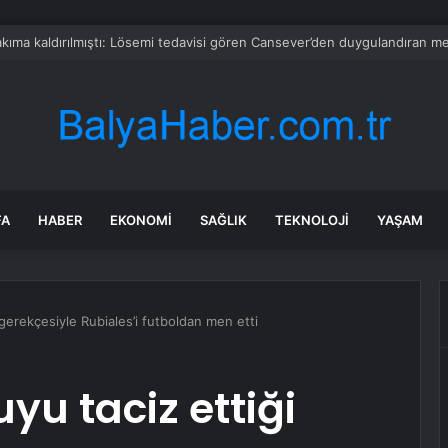
 Kurban Pazarında Sahte Para Eğitimi
FA
HABER
EKONOMI
SAĞLIK
TEKNOLOJI
YAŞAM
i gerekçesiyle Rubiales’i futboldan men etti
uyu taciz ettiği