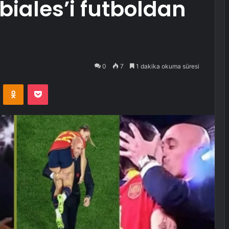
biales’i futboldan
0
7
1 dakika okuma süresi
VKontakte
Odnoklassniki
Pocket