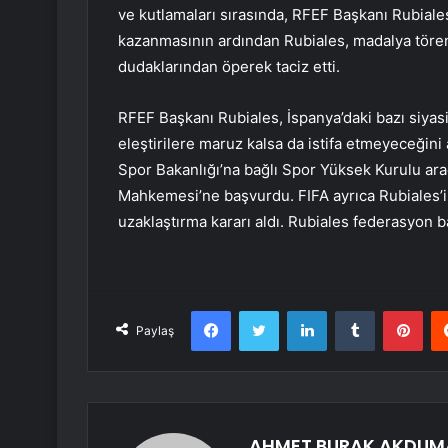
ve kutlamaları sırasında, RFEF Başkanı Rubiales’
kazanmasının ardından Rubiales, madalya töre
dudaklarından öperek taciz etti.
RFEF Başkanı Rubiales, İspanya’daki bazı siyasil
eleştirilere maruz kalsa da istifa etmeyeceğini
Spor Bakanlığı’na bağlı Spor Yüksek Kurulu ara
Mahkemesi’ne başvurdu. FIFA ayrıca Rubiales’
uzaklaştırma kararı aldı. Rubiales federasyon b
Facebook
Twitter
LinkedIn
Tumblr
Pint
Paylaş
AHMET BURAK AKDUM