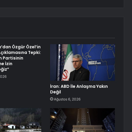
ı’dan Özgür Özel’in
 Açıklamasına Tepki:
 Partisinin
e İzin
ğiz”
2026
İran: ABD İle Anlaşma Yakın
Değil
Ağustos 6, 2026