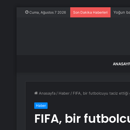
Bursa’da
Cuma, Ağustos 7 2026
Son Dakika Haberleri
ANASAY
Anasayfa
/
Haber
/
FIFA, bir futbolcuyu taciz ettiğ
Haber
FIFA, bir futbolc