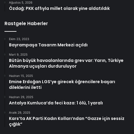
Ağustos 5, 2026
Özdağ: PKK affıyla millet olarak yine aldatıldık
Rastgele Haberler
Ekim 23, 2023
Bayrampaşa Tasarım Merkezi açıldı
Mart 9, 2025
Bütün büyük havaalanlarında grev var: Yarın, Türkiye
Almanya uçuşları durduruluyor
Haziran 15, 2025
Emine Erdoğan LGS’ye girecek öğrencilere başarı
dileklerini iletti
Haziran 29, 2025
Antalya Kumluca’da feci kaza: 1 ölü, 1 yaralı
Aralık 29, 2025
Kars’ta AK Parti Kadın Kolları’ndan “Gazze için sessiz
çığlık”