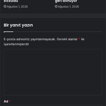
bozuldu
geri dönüyor
Ağustos 1, 2026
Ağustos 1, 2026
Bir yanıt yazın
E-posta adresiniz yayınlanmayacak.
Gerekli alanlar
*
ile
işaretlenmişlerdir
Y
o
r
u
m
*
Ad
*