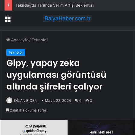
Tekirdağ’da Tarımda Verim Artışı Beklentisi
Menü
Anasayfa
/
Teknoloji
Teknoloji
Gipy, yapay zeka
uygulaması görüntüsü
altında şifreleri çalıyor
DİLAN BİÇER
Mayıs 22, 2024
0
0
2 dakika okuma süresi