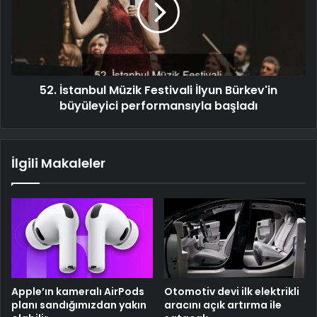
52. İstanbul Müzik Festivali İlyun Bürkev'in
büyüleyici performansıyla başladı
İlgili Makaleler
Apple’ın kameralı AirPods
Otomotiv devi ilk elektrikli
planı sandığımızdan yakın
aracını açık artırma ile