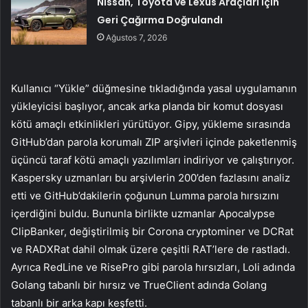
Nissan, Toyota ve Lexus Araçları İçin
Geri Çağırma Doğrulandı
Ağustos 7, 2026
Kullanıcı “Yükle” düğmesine tıkladığında yasal uygulamanın
yükleyicisi başlıyor, ancak arka planda bir komut dosyası
kötü amaçlı etkinlikleri yürütüyor. Gipy, yükleme sırasında
GitHub’dan parola korumalı ZIP arşivleri içinde paketlenmiş
üçüncü taraf kötü amaçlı yazılımları indiriyor ve çalıştırıyor.
Kaspersky uzmanları bu arşivlerin 200’den fazlasını analiz
etti ve GitHub’dakilerin çoğunun Lumma parola hırsızını
içerdiğini buldu. Bununla birlikte uzmanlar Apocalypse
ClipBanker, değiştirilmiş bir Corona cryptominer ve DCRat
ve RADXRat dahil olmak üzere çeşitli RAT’lere de rastladı.
Ayrıca RedLine ve RisePro gibi parola hırsızları, Loli adında
Golang tabanlı bir hırsız ve TrueClient adında Golang
tabanlı bir arka kapı keşfetti.