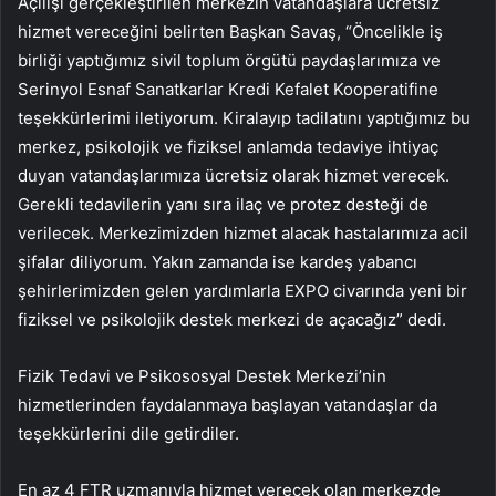
Açılışı gerçekleştirilen merkezin vatandaşlara ücretsiz
hizmet vereceğini belirten Başkan Savaş, “Öncelikle iş
birliği yaptığımız sivil toplum örgütü paydaşlarımıza ve
Serinyol Esnaf Sanatkarlar Kredi Kefalet Kooperatifine
teşekkürlerimi iletiyorum. Kiralayıp tadilatını yaptığımız bu
merkez, psikolojik ve fiziksel anlamda tedaviye ihtiyaç
duyan vatandaşlarımıza ücretsiz olarak hizmet verecek.
Gerekli tedavilerin yanı sıra ilaç ve protez desteği de
verilecek. Merkezimizden hizmet alacak hastalarımıza acil
şifalar diliyorum. Yakın zamanda ise kardeş yabancı
şehirlerimizden gelen yardımlarla EXPO civarında yeni bir
fiziksel ve psikolojik destek merkezi de açacağız” dedi.
Fizik Tedavi ve Psikososyal Destek Merkezi’nin
hizmetlerinden faydalanmaya başlayan vatandaşlar da
teşekkürlerini dile getirdiler.
En az 4 FTR uzmanıyla hizmet verecek olan merkezde