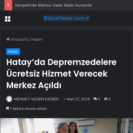
Nevşehir’de Mahsur Kalan Kadın Kurtarıldı
Menü
Anasayfa
/
Haber
Haber
Hatay’da Depremzedelere
Ücretsiz Hizmet Verecek
Merkez Açıldı
MEHMET HAZBİN KAZBEK
Mart 27, 2024
0
0
1 dakika okuma süresi