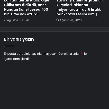
Kan donduran iddia: Oğlu
Yasa dışı bahis örgütünün
Gülistan’ı öldürdü, anne
kuryeleri, aklanan
Handan Sonel cesedi 100
milyonlarca lirayı 5 liralık
bin TL’ye yok ettirdi
banknotla teslim almış
Ağustos 8, 2026
Ağustos 8, 2026
Bir yanıt yazın
E-posta adresiniz yayınlanmayacak.
Gerekli alanlar
*
ile
işaretlenmişlerdir
Y
o
r
u
m
*