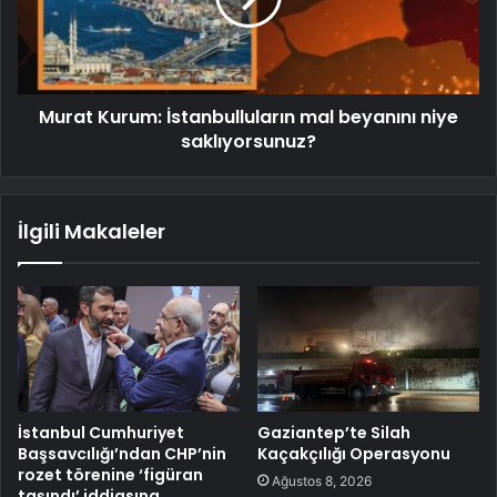
Murat Kurum: İstanbulluların mal beyanını niye
saklıyorsunuz?
İlgili Makaleler
İstanbul Cumhuriyet
Gaziantep’te Silah
Başsavcılığı’ndan CHP’nin
Kaçakçılığı Operasyonu
rozet törenine ‘figüran
Ağustos 8, 2026
taşındı’ iddiasına