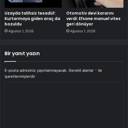
Uzayda talihsiz tesadüf:
Otomotiv devi kararını
Kurtarmaya giden araç da
verdi: Efsane manuel vites
bozuldu
geri dönüyor
Ağustos 1, 2026
Ağustos 1, 2026
Bir yanıt yazın
E-posta adresiniz yayınlanmayacak.
Gerekli alanlar
*
ile
işaretlenmişlerdir
Y
o
r
u
m