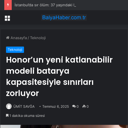
İstanbul’da sır ölüm: 37 yaşındaki kadın savcının evinde ölü bulundu!
Menü
Anasayfa
/
Teknoloji
Teknoloji
Honor’un yeni katlanabilir
modeli batarya
kapasitesiyle sınırları
zorluyor
ÜMİT SAVĞA
Temmuz 6, 2025
0
0
1 dakika okuma süresi