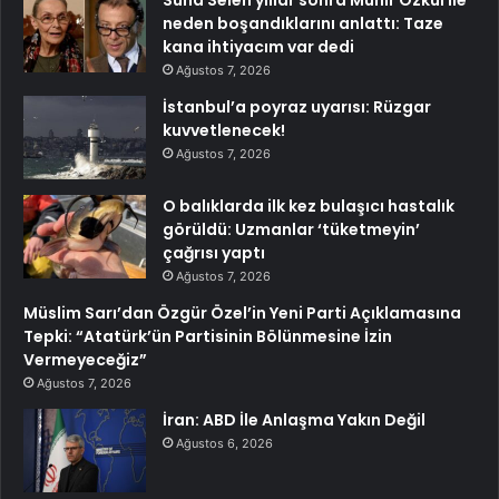
Suna Selen yıllar sonra Münir Özkul ile
neden boşandıklarını anlattı: Taze
kana ihtiyacım var dedi
Ağustos 7, 2026
İstanbul’a poyraz uyarısı: Rüzgar
kuvvetlenecek!
Ağustos 7, 2026
O balıklarda ilk kez bulaşıcı hastalık
görüldü: Uzmanlar ‘tüketmeyin’
çağrısı yaptı
Ağustos 7, 2026
Müslim Sarı’dan Özgür Özel’in Yeni Parti Açıklamasına
Tepki: “Atatürk’ün Partisinin Bölünmesine İzin
Vermeyeceğiz”
Ağustos 7, 2026
İran: ABD İle Anlaşma Yakın Değil
Ağustos 6, 2026