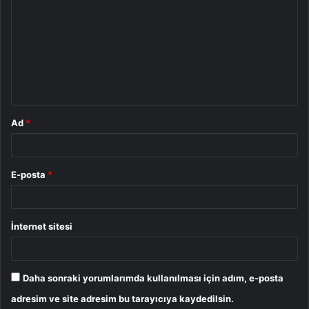
o
r
u
m
*
Ad
*
E-posta
*
İnternet sitesi
Daha sonraki yorumlarımda kullanılması için adım, e-posta
adresim ve site adresim bu tarayıcıya kaydedilsin.