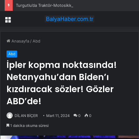
Turgutlu’da Traktör-Motosiklet Kazası
Menü
Anasayfa
/
Abd
Abd
İpler kopma noktasında!
Netanyahu’dan Biden’ı
kızdıracak sözler! Gözler
ABD’de!
DİLAN BİÇER
Mart 11, 2024
0
0
1 dakika okuma süresi