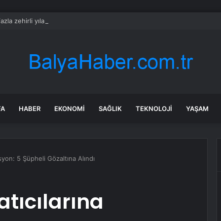
zla zehirli yılan bir anda ortalığa yayıldı
FA
HABER
EKONOMI
SAĞLIK
TEKNOLOJI
YAŞAM
syon: 5 Şüpheli Gözaltına Alındı
atıcılarına