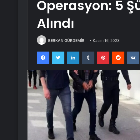
Operasyon: 5 Şü
Alındı
BERKAN GÜRDEMİR
Kasım 16, 2023
Facebook
Twitter
LinkedIn
Tumblr
Pinterest
Reddit