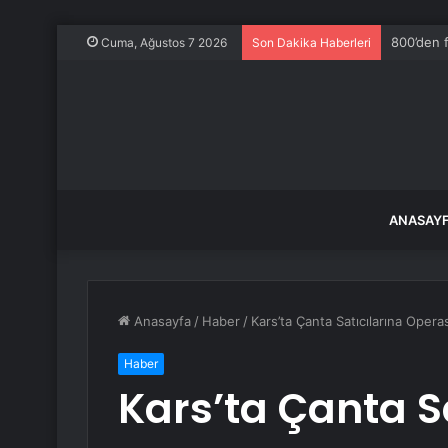
800’den fa
Cuma, Ağustos 7 2026
Son Dakika Haberleri
ANASAY
Anasayfa
/
Haber
/
Kars’ta Çanta Satıcılarına Opera
Haber
Kars’ta Çanta S