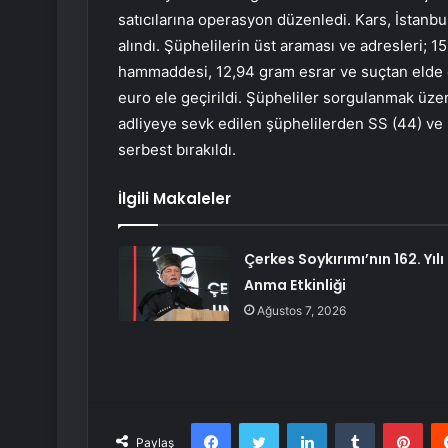
satıcılarına operasyon düzenledi. Kars, İstanbu
alındı. Şüphelilerin üst araması ve adresleri;
hammaddesi, 12,94 gram esrar ve suçtan elde 
euro ele geçirildi. Şüpheliler sorgulanmak üzer
adliyeye sevk edilen şüphelilerden SS (44) ve MY
serbest bırakıldı.
İlgili Makaleler
Çerkes Soykırımı’nın 162. Yılı
Anma Etkinliği
Ağustos 7, 2026
Facebook
Twitter
LinkedIn
Tumblr
Pint
Paylaş