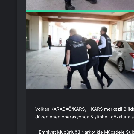
Volkan KARABAĞ/KARS, – KARS merkezli 3 ilde ‘t
düzenlenen operasyonda 5 şüpheli gözaltına al
İl Emniyet Müdürlüğü Narkotikle Mücadele Şube 