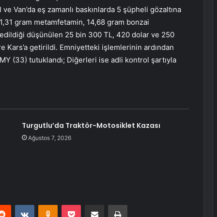
l ve Van’da eş zamanlı baskınlarda 5 şüpheli gözaltına
 151,31 gram metamfetamin, 14,68 gram bonzai
edildiği düşünülen 25 bin 300 TL, 420 dolar ve 250
e Kars’a getirildi. Emniyetteki işlemlerinin ardından
 (33) tutuklandı; Diğerleri ise adli kontrol şartıyla
Turgutlu’da Traktör-Motosiklet Kazası
Ağustos 7, 2026
erest
Reddit
VKontakte
Odnoklassniki
Pocket
E-Posta ile paylaş
Yazdır