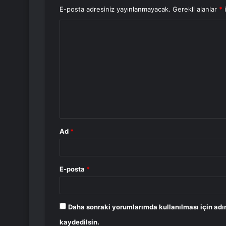
E-posta adresiniz yayınlanmayacak.
Gerekli alanlar
*
i
Y
o
r
u
m
*
Ad
*
E-posta
*
Daha sonraki yorumlarımda kullanılması için adı
kaydedilsin.