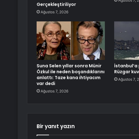
Ağustos 7, 
Gerçekleştiriliyor
Ağustos 7, 2026
Suna Selen yıllar sonra Münir
İstanbul’a 
Özkul ile neden boşandıklarını
Rüzgar kuv
anlattı: Taze kana ihtiyacım
Ağustos 7, 
var dedi
Ağustos 7, 2026
Bir yanıt yazın