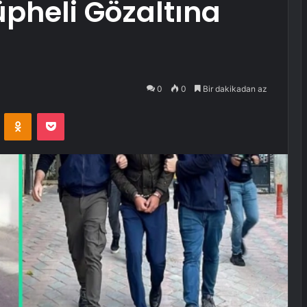
pheli Gözaltına
0
0
Bir dakikadan az
VKontakte
Odnoklassniki
Pocket