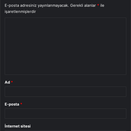
E-posta adresiniz yayınlanmayacak.
Gerekli alanlar
*
ile
işaretlenmişlerdir
Y
o
r
u
m
*
Ad
*
E-posta
*
İnternet sitesi