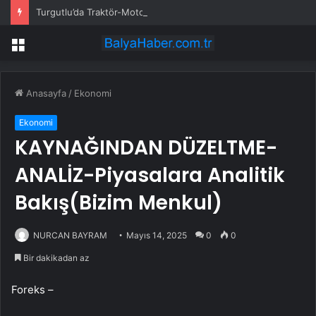
Turgutlu’da Traktör-Motosiklet Kazası
Menü
Anasayfa
/
Ekonomi
Ekonomi
KAYNAĞINDAN DÜZELTME-
ANALİZ-Piyasalara Analitik
Bakış(Bizim Menkul)
NURCAN BAYRAM
Mayıs 14, 2025
0
0
Bir dakikadan az
Foreks –