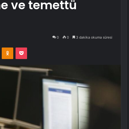
me ve temettü
0
0
3 dakika okuma süresi
VKontakte
Odnoklassniki
Pocket