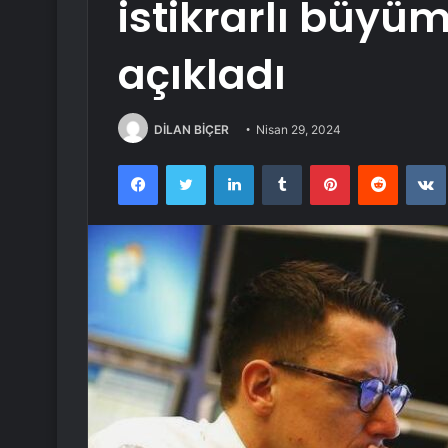
istikrarlı büyü
açıkladı
DİLAN BİÇER
Nisan 29, 2024
Facebook
Twitter
LinkedIn
Tumblr
Pinterest
Reddit