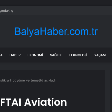
şındaki çocuk savaş uçaklarını alarma geçirdi
FA
HABER
EKONOMI
SAĞLIK
TEKNOLOJI
YAŞAM
istikrarlı büyüme ve temettü açıkladı
FTAI Aviation