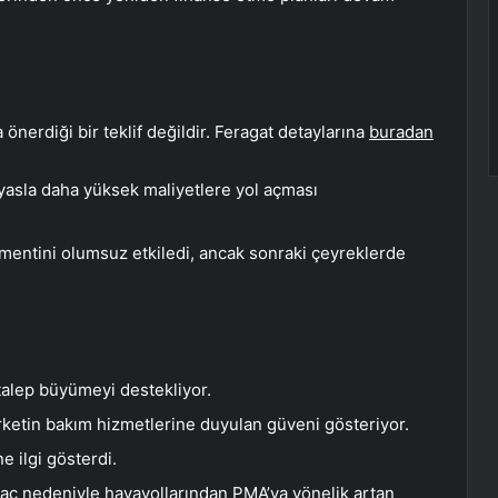
önerdiği bir teklif değildir. Feragat detaylarına
buradan
sla daha yüksek maliyetlere yol açması
gmentini olumsuz etkiledi, ancak sonraki çeyreklerde
 talep büyümeyi destekliyor.
rketin bakım hizmetlerine duyulan güveni gösteriyor.
ne ilgi gösterdi.
iyaç nedeniyle havayollarından PMA’ya yönelik artan