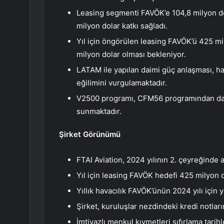
Leasing segmenti FAVÖK’e 104,8 milyon do
milyon dolar katkı sağladı.
Yıl için öngörülen leasing FAVÖK’ü 425 mil
milyon dolar olması bekleniyor.
LATAM ile yapılan daimi güç anlaşması, hav
eğilimini vurgulamaktadır.
V2500 programı, CFM56 programından daha 
sunmaktadır.
Şirket Görünümü
FTAI Aviation, 2024 yılının 2. çeyreğinde
Yıl için leasing FAVÖK hedefi 425 milyon do
Yıllık havacılık FAVÖK’ünün 2024 yılı için
Şirket, kuruluşlar nezdindeki kredi notlarını
İmtiyazlı menkul kıymetleri sıfırlama tar