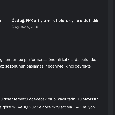
m
Özdağ: PKK affıyla millet olarak yine aldatıldık
Ağustos 5, 2026
 segmentleri bu performansa önemli katkılarda bulundu.
 yaz sezonunun başlaması nedeniyle ikinci çeyrekte
0 dolar temettü ödeyecek olup, kayıt tarihi 10 Mayıs’tır.
e göre %1 ve 1Ç 2023’e göre %29 artışla 164,1 milyon