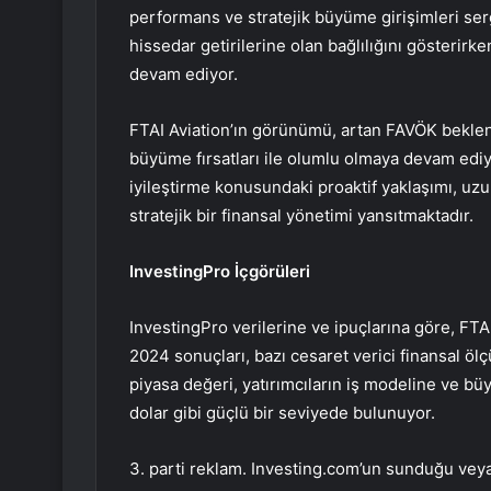
performans ve stratejik büyüme girişimleri se
hissedar getirilerine olan bağlılığını gösterir
devam ediyor.
FTAI Aviation’ın görünümü, artan FAVÖK beklenti
büyüme fırsatları ile olumlu olmaya devam ediy
iyileştirme konusundaki proaktif yaklaşımı, uz
stratejik bir finansal yönetimi yansıtmaktadır.
InvestingPro İçgörüleri
InvestingPro verilerine ve ipuçlarına göre, FTAI
2024 sonuçları, bazı cesaret verici finansal ölç
piyasa değeri, yatırımcıların iş modeline ve bü
dolar gibi güçlü bir seviyede bulunuyor.
3. parti reklam. Investing.com’un sunduğu veya 