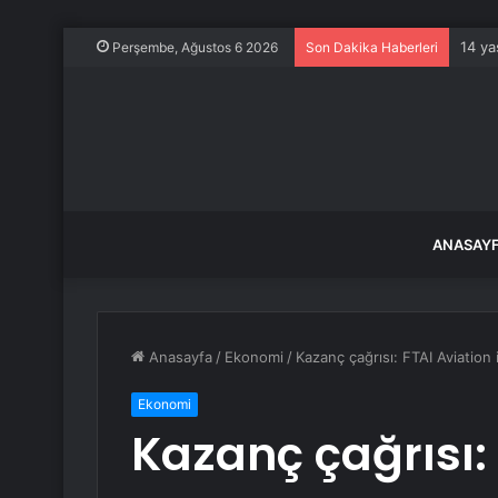
14 ya
Perşembe, Ağustos 6 2026
Son Dakika Haberleri
ANASAY
Anasayfa
/
Ekonomi
/
Kazanç çağrısı: FTAI Aviation 
Ekonomi
Kazanç çağrısı: 