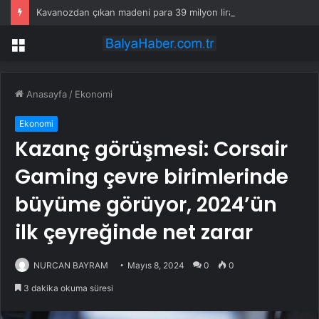
Kavanozdan çıkan madeni para 39 milyon lira kazandırdı
Menü
Anasayfa
/
Ekonomi
Ekonomi
Kazanç görüşmesi: Corsair
Gaming çevre birimlerinde
büyüme görüyor, 2024’ün
ilk çeyreğinde net zarar
NURCAN BAYRAM
Mayıs 8, 2024
0
0
3 dakika okuma süresi