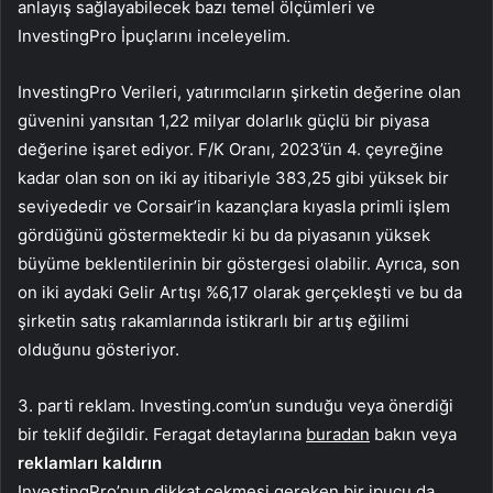
anlayış sağlayabilecek bazı temel ölçümleri ve
InvestingPro İpuçlarını inceleyelim.
InvestingPro Verileri, yatırımcıların şirketin değerine olan
güvenini yansıtan 1,22 milyar dolarlık güçlü bir piyasa
değerine işaret ediyor. F/K Oranı, 2023’ün 4. çeyreğine
kadar olan son on iki ay itibariyle 383,25 gibi yüksek bir
seviyededir ve Corsair’in kazançlara kıyasla primli işlem
gördüğünü göstermektedir ki bu da piyasanın yüksek
büyüme beklentilerinin bir göstergesi olabilir. Ayrıca, son
on iki aydaki Gelir Artışı %6,17 olarak gerçekleşti ve bu da
şirketin satış rakamlarında istikrarlı bir artış eğilimi
olduğunu gösteriyor.
3. parti reklam. Investing.com’un sunduğu veya önerdiği
bir teklif değildir. Feragat detaylarına
buradan
bakın veya
reklamları kaldırın
InvestingPro’nun dikkat çekmesi gereken bir ipucu da,