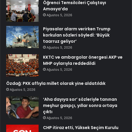
Öğrenci Temsilcileri Çalıştayı
Amasya’da
Ağustos 5, 2026
Piyasalar alarm verirken Trump
korkulan sözleri söyledİ: ‘Büyük
taarruz geliyor’
Ağustos 5, 2026
KKTC ve ambargolar önergesi AKP ve
MHP oylarıyla reddedildi
Ağustos 5, 2026
Özdağ: PKK affıyla millet olarak yine aldatıldık
Ağustos 5, 2026
‘Aha dayıya sor’ sözleriyle tanınan
meşhur gaspçı, yıllar sonra ortaya
çıktı
Ağustos 5, 2026
CHP itiraz etti, Yüksek Seçim Kurulu