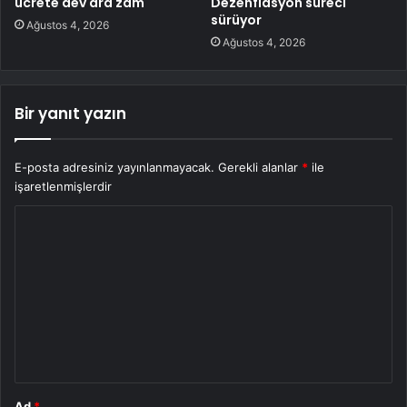
ücrete dev ara zam
Dezenflasyon süreci
sürüyor
Ağustos 4, 2026
Ağustos 4, 2026
Bir yanıt yazın
E-posta adresiniz yayınlanmayacak.
Gerekli alanlar
*
ile
işaretlenmişlerdir
Y
o
r
u
m
*
Ad
*