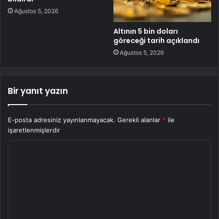
Ağustos 5, 2026
Altının 5 bin doları
göreceği tarih açıklandı
Ağustos 5, 2026
Bir yanıt yazın
E-posta adresiniz yayınlanmayacak.
Gerekli alanlar
*
ile
işaretlenmişlerdir
Y
o
r
u
m