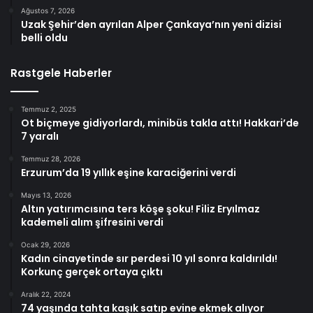
Ağustos 7, 2026
Uzak Şehir’den ayrılan Alper Çankaya’nın yeni dizisi
belli oldu
Rastgele Haberler
Temmuz 2, 2025
Ot biçmeye gidiyorlardı, minibüs takla attı! Hakkari’de
7 yaralı
Temmuz 28, 2026
Erzurum’da 19 yıllık eşine karaciğerini verdi
Mayıs 13, 2026
Altın yatırımcısına ters köşe şoku! Filiz Eryılmaz
kademeli alım şifresini verdi
Ocak 29, 2026
Kadın cinayetinde sır perdesi 10 yıl sonra kaldırıldı!
Korkunç gerçek ortaya çıktı
Aralık 22, 2024
74 yaşında tahta kaşık satıp evine ekmek alıyor