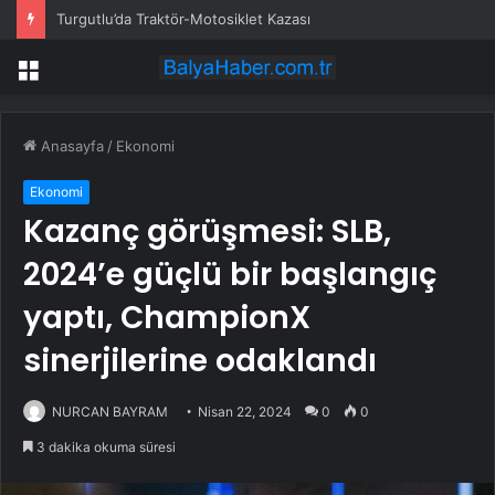
Turgutlu’da Traktör-Motosiklet Kazası
Menü
Anasayfa
/
Ekonomi
Ekonomi
Kazanç görüşmesi: SLB,
2024’e güçlü bir başlangıç
yaptı, ChampionX
sinerjilerine odaklandı
NURCAN BAYRAM
Nisan 22, 2024
0
0
3 dakika okuma süresi