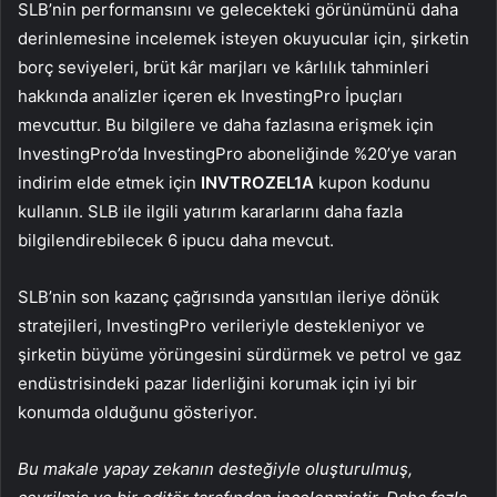
SLB’nin performansını ve gelecekteki görünümünü daha
derinlemesine incelemek isteyen okuyucular için, şirketin
borç seviyeleri, brüt kâr marjları ve kârlılık tahminleri
hakkında analizler içeren ek InvestingPro İpuçları
mevcuttur. Bu bilgilere ve daha fazlasına erişmek için
InvestingPro’da InvestingPro aboneliğinde %20’ye varan
indirim elde etmek için
INVTROZEL1A
kupon kodunu
kullanın. SLB ile ilgili yatırım kararlarını daha fazla
bilgilendirebilecek 6 ipucu daha mevcut.
SLB’nin son kazanç çağrısında yansıtılan ileriye dönük
stratejileri, InvestingPro verileriyle destekleniyor ve
şirketin büyüme yörüngesini sürdürmek ve petrol ve gaz
endüstrisindeki pazar liderliğini korumak için iyi bir
konumda olduğunu gösteriyor.
Bu makale yapay zekanın desteğiyle oluşturulmuş,