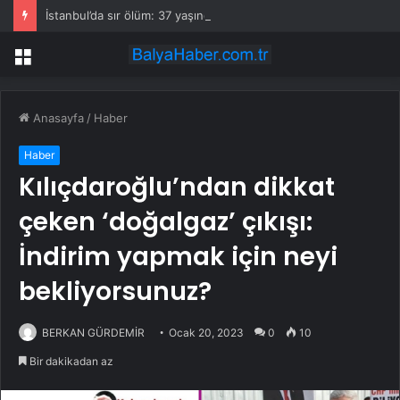
İstanbul’da sır ölüm: 37 yaşındaki kadın savcının evinde ölü bulundu!
Menü
Anasayfa
/
Haber
Haber
Kılıçdaroğlu’ndan dikkat
çeken ‘doğalgaz’ çıkışı:
İndirim yapmak için neyi
bekliyorsunuz?
BERKAN GÜRDEMİR
Ocak 20, 2023
0
10
Bir dakikadan az