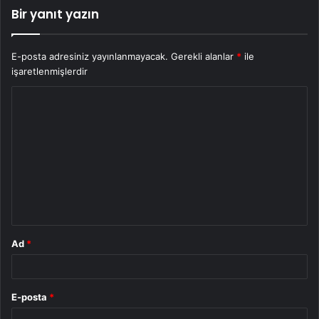
Bir yanıt yazın
E-posta adresiniz yayınlanmayacak.
Gerekli alanlar
*
ile
işaretlenmişlerdir
Y
o
r
u
m
*
Ad
*
E-posta
*