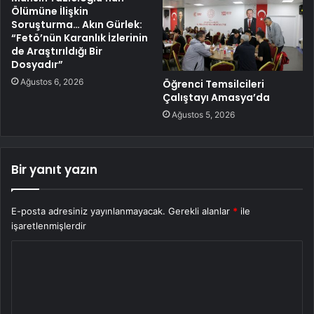
Ölümüne İlişkin
Soruşturma… Akın Gürlek:
“Fetö’nün Karanlık İzlerinin
de Araştırıldığı Bir
Dosyadır”
Ağustos 6, 2026
Öğrenci Temsilcileri
Çalıştayı Amasya’da
Ağustos 5, 2026
Bir yanıt yazın
E-posta adresiniz yayınlanmayacak.
Gerekli alanlar
*
ile
işaretlenmişlerdir
Y
o
r
u