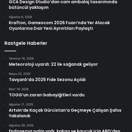
GCA Design Studio’dan cam ambalaj tasarımında
bütüncül yaklaşım
Ağustos 6, 2026
Krafton, Gamescom 2026 Fuarı’nda Yer Alacak
Oyunlarına Dair Yeni Ayrıntıları Paylaştı
Rastgele Haberler
Temmuz 16, 2026
Meteoroloji uyardı: 22 ile sağanak geliyor
Mayıs 23, 2025
Tavşanlı’da 2025 Fide Sezonu Açıldı
Mart 19, 2026
TOGG’un zararı babayiğitleri vurdu
Ağustos 11, 2025
Artvin’de Kaçak Gürcistan’a Geçmeye Çalışan Şahıs
Yakalandı
Ağustos 28, 2025
Endonezya palm yağı, kakao ve kauçuk için ABD’den