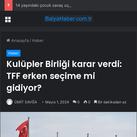
14 yaşındaki çocuk savaş uçaklarını alarma geçirdi
Menü
Anasayfa
/
Haber
Haber
Kulüpler Birliği karar verdi:
TFF erken seçime mi
gidiyor?
ÜMİT SAVĞA
Mayıs 1, 2024
0
0
Bir dakikadan az