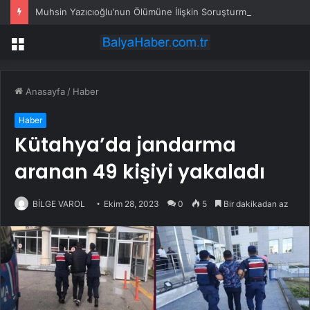
Muhsin Yazıcıoğlu’nun Ölümüne İlişkin Soruşturma… Akın Gürlek: “Fetö’nün Karanlık İzlerinin de Araştırıldığı Bir Dosyadır”
Menü
Anasayfa
/
Haber
Haber
Kütahya’da jandarma
aranan 49 kişiyi yakaladı
BİLGE VAROL
Ekim 28, 2023
0
5
Bir dakikadan az