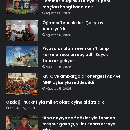
Temmuz bugünkü Dünya Kupası
maçları hangi kanalda?
Ağustos 6, 2026
Öğrenci Temsilcileri Çalıştayı
Amasya’da
Ağustos 5, 2026
Piyasalar alarm verirken Trump
korkulan sözleri söyledİ: ‘Büyük
taarruz geliyor’
Ağustos 5, 2026
KKTC ve ambargolar önergesi AKP ve
MHP oylarıyla reddedildi
Ağustos 5, 2026
Özdağ: PKK affıyla millet olarak yine aldatıldık
Ağustos 5, 2026
‘Aha dayıya sor’ sözleriyle tanınan
meşhur gaspçı, yıllar sonra ortaya