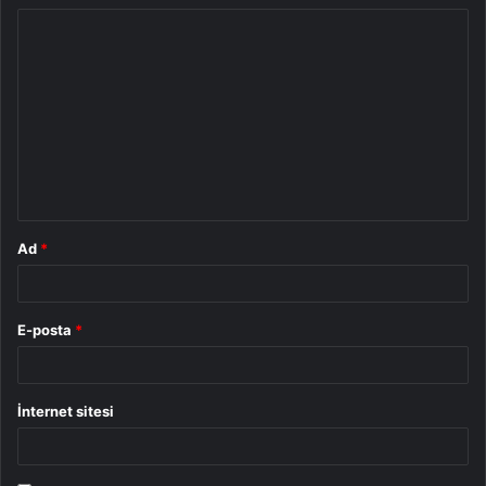
Y
o
r
u
m
*
Ad
*
E-posta
*
İnternet sitesi