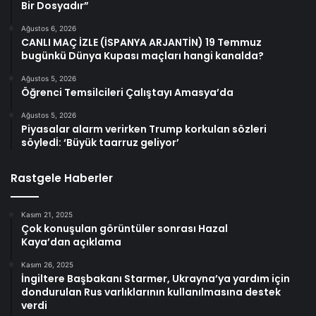
Bir Dosyadır”
Ağustos 6, 2026
CANLI MAÇ İZLE (İSPANYA ARJANTİN) 19 Temmuz
bugünkü Dünya Kupası maçları hangi kanalda?
Ağustos 5, 2026
Öğrenci Temsilcileri Çalıştayı Amasya’da
Ağustos 5, 2026
Piyasalar alarm verirken Trump korkulan sözleri
söyledİ: ‘Büyük taarruz geliyor’
Rastgele Haberler
Kasım 21, 2025
Çok konuşulan görüntüler sonrası Hazal
Kaya’dan açıklama
Kasım 26, 2025
İngiltere Başbakanı Starmer, Ukrayna’ya yardım için
dondurulan Rus varlıklarının kullanılmasına destek
verdi