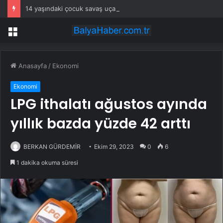
14 yaşındaki çocuk savaş uçaklarını alarma geçirdi
Menü
Anasayfa
/
Ekonomi
Ekonomi
LPG ithalatı ağustos ayında
yıllık bazda yüzde 42 arttı
BERKAN GÜRDEMİR
Ekim 29, 2023
0
6
1 dakika okuma süresi