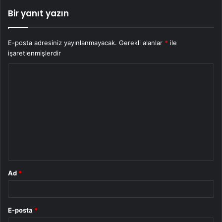
Bir yanıt yazın
E-posta adresiniz yayınlanmayacak.
Gerekli alanlar
*
ile
işaretlenmişlerdir
Y
o
r
u
m
*
Ad
*
E-posta
*