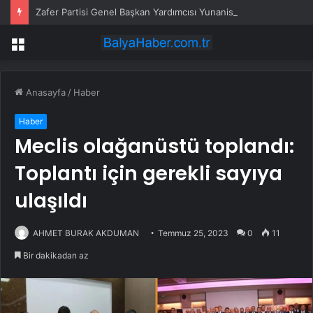
Zafer Partisi Genel Başkan Yardımcısı Yunanistan’a alınmadı
Menü
Anasayfa
/
Haber
Haber
Meclis olağanüstü toplandı:
Toplantı için gerekli sayıya
ulaşıldı
AHMET BURAK AKDUMAN
Temmuz 25, 2023
0
11
Bir dakikadan az