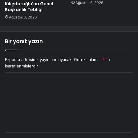
Ağustos 6, 2026
Kılıçdaroğlu’na Genel
Başkanlık Tebliği
Ağustos 6, 2026
Bir yanıt yazın
E-posta adresiniz yayınlanmayacak.
Gerekli alanlar
*
ile
işaretlenmişlerdir
Y
o
r
u
m
*