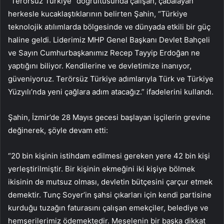
“Terörsüz Türkiye” doğrultusunda çalışan, çabalayan
herkesle kucaklaştıklarının belirten Şahin, “Türkiye
teknolojik atılımlarda bölgesinde ve dünyada etkili bir güç
haline geldi. Liderimiz MHP Genel Başkanı Devlet Bahçeli
ve Sayın Cumhurbaşkanımız Recep Tayyip Erdoğan ne
yaptığını biliyor. Kendilerine ve devletimize inanıyor,
güveniyoruz. Terörsüz Türkiye adımlarıyla Türk ve Türkiye
Yüzyılı’nda yeni çağlara adım atacağız.” ifadelerini kullandı.
Şahin, İzmir’de 28 Mayıs gecesi başlayan işçilerin grevine
değinerek, şöyle devam etti:
“20 bin kişinin istihdam edilmesi gereken yere 42 bin kişi
yerleştirilmiştir. Bir kişinin ekmeğini iki kişiye bölmek
ikisinin de mutsuz olması, devletin bütçesini çarçur etmek
demektir. Tunç Soyer’in şahsi çıkarları için kendi partisine
kurduğu tuzağın faturasını çalışan emekçiler, belediye ve
hemşerilerimiz ödemektedir. Meselenin bir başka dikkat