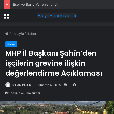
Eser ve Berfu Yenenler çiftini yıkan haber
Menü
Anasayfa
/
Haber
Haber
MHP İl Başkanı Şahin’den
işçilerin grevine ilişkin
değerlendirme Açıklaması
DİLAN BİÇER
Haziran 4, 2025
0
0
1 dakika okuma süresi