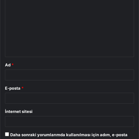
Y
o
r
u
m
*
Ad
*
E-posta
*
İnternet sitesi
Daha sonraki yorumlarımda kullanılması için adım, e-posta