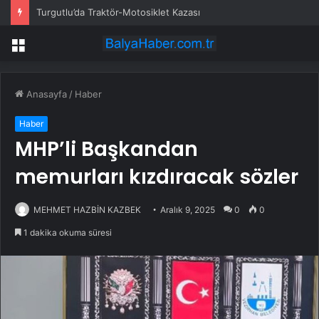
Turgutlu’da Traktör-Motosiklet Kazası
Menü
Anasayfa
/
Haber
Haber
MHP’li Başkandan
memurları kızdıracak sözler
MEHMET HAZBİN KAZBEK
Aralık 9, 2025
0
0
1 dakika okuma süresi