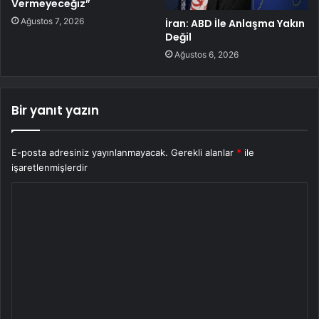
Vermeyeceğiz”
Ağustos 7, 2026
İran: ABD İle Anlaşma Yakın
Değil
Ağustos 6, 2026
Bir yanıt yazın
E-posta adresiniz yayınlanmayacak.
Gerekli alanlar
*
ile
işaretlenmişlerdir
Y
o
r
u
m
*