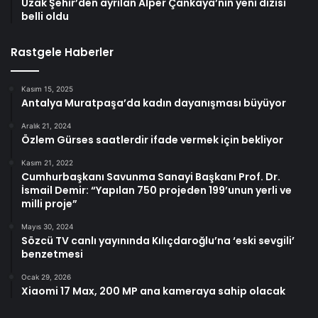
Uzak Şehir’den ayrılan Alper Çankaya’nın yeni dizisi
belli oldu
Rastgele Haberler
Kasım 15, 2025
Antalya Muratpaşa’da kadın dayanışması büyüyor
Aralık 21, 2024
Özlem Gürses saatlerdir ifade vermek için bekliyor
Kasım 21, 2022
Cumhurbaşkanı Savunma Sanayi Başkanı Prof. Dr.
İsmail Demir: “Yapılan 750 projeden 199’unun yerli ve
milli proje”
Mayıs 30, 2024
Sözcü TV canlı yayınında Kılıçdaroğlu’na ‘eski sevgili’
benzetmesi
Ocak 29, 2026
Xiaomi 17 Max, 200 MP ana kameraya sahip olacak