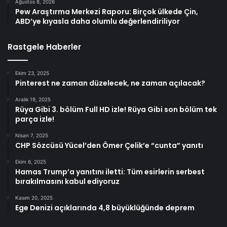
Ağustos 8, 2026
Pew Araştırma Merkezi Raporu: Birçok ülkede Çin,
ABD’ye kıyasla daha olumlu değerlendiriliyor
Rastgele Haberler
Ekim 23, 2025
Pinterest ne zaman düzelecek, ne zaman açılacak?
Aralık 19, 2025
Rüya Gibi 3. bölüm Full HD izle! Rüya Gibi son bölüm tek
parça izle!
Nisan 7, 2025
CHP Sözcüsü Yücel’den Ömer Çelik’e “cunta” yanıtı
Ekim 6, 2025
Hamas Trump’a yanıtını iletti: Tüm esirlerin serbest
bırakılmasını kabul ediyoruz
Kasım 20, 2025
Ege Denizi açıklarında 4,8 büyüklüğünde deprem