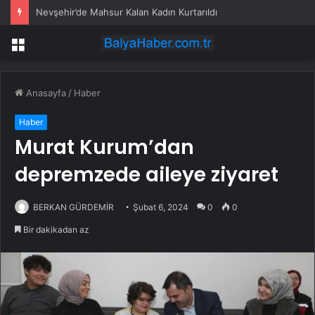
Nevşehir’de Mahsur Kalan Kadın Kurtarıldı
Menü
Anasayfa
/
Haber
Haber
Murat Kurum’dan
depremzede aileye ziyaret
BERKAN GÜRDEMİR
Şubat 6, 2024
0
0
Bir dakikadan az