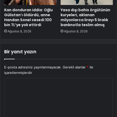
Kan donduran iddia: Oğlu
Yasa dışı bahis örgütünün
Gülistan’ı öldürdü, anne
kuryeleri, aklanan
Handan Sonel cesedi 100
milyonlarca lirayı 5 liralık
bin TL’ye yok ettirdi
banknotla teslim almış
Ağustos 8, 2026
Ağustos 8, 2026
Bir yanıt yazın
E-posta adresiniz yayınlanmayacak.
Gerekli alanlar
*
ile
işaretlenmişlerdir
Y
o
r
u
m