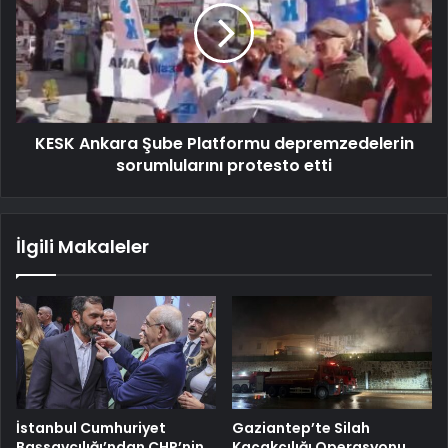
KESK Ankara Şube Platformu depremzedelerin
sorumlularını protesto etti
İlgili Makaleler
İstanbul Cumhuriyet
Gaziantep’te Silah
Başsavcılığı’ndan CHP’nin
Kaçakçılığı Operasyonu