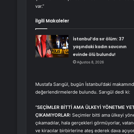
var.”
İlgili Makaleler
İstanbul’da sır ölüm: 37
yaşındaki kadın savcının
evinde ölü bulundu!
Ağustos 8, 2026
Mustafa Sarıgül, bugün İstanbul’daki makamınd
değerlendirmelerde bulundu. Sarıgül dedi ki:
“SEÇİMLER BİTTİ AMA ÜLKEYİ YÖNETME YE
ÇIKAMIYORLAR:
Seçimler bitti ama ülkeyi yön
çıkamadılar, hala gerçekleri görmüyorlar, vatand
ve kiracılar birbirlerine ateş ederek dava açıy