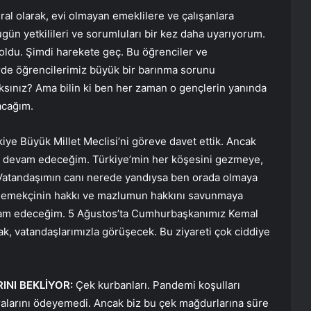
ral olarak, evi olmayan emeklilere ve çalışanlara
ugün yetkilileri ve sorumluları bir kez daha uyarıyorum.
 oldu. Şimdi harekete geç. Bu öğrenciler ve
dirde öğrencilerimiz büyük bir barınma sorunu
aksınız? Ama bilin ki ben her zaman o gençlerin yanında
acağım.
iye Büyük Millet Meclisi’ni göreve davet ettik. Ancak
ya devam edeceğim. Türkiye’min her köşesini gezmeye,
Vatandaşımın canı nerede yandıysa ben orada olmaya
ri, emekçinin hakkı ve mazlumun hakkını savunmaya
am edeceğim. 5 Ağustos’ta Cumhurbaşkanımız Kemal
ak, vatandaşlarımızla görüşecek. Bu ziyareti çok ciddiye
NI BEKLİYOR:
Çek kurbanları. Pandemi koşulları
ralarını ödeyemedi. Ancak biz bu çek mağdurlarına süre