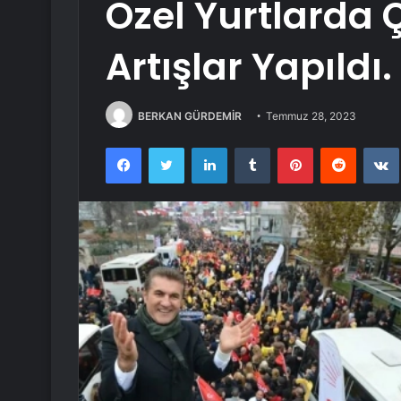
Özel Yurtlarda 
Artışlar Yapıldı.
BERKAN GÜRDEMİR
Temmuz 28, 2023
Facebook
Twitter
LinkedIn
Tumblr
Pinterest
Reddit