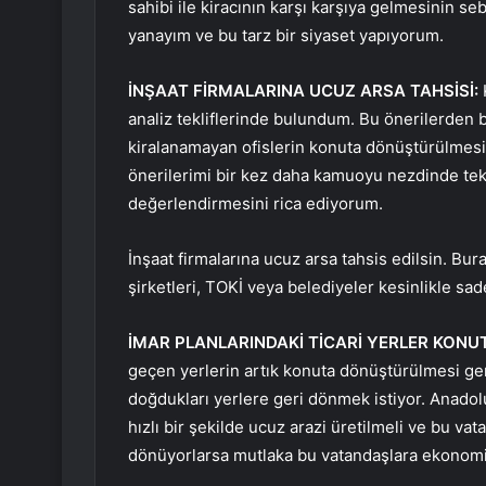
sahibi ile kiracının karşı karşıya gelmesinin 
yanayım ve bu tarz bir siyaset yapıyorum.
İNŞAAT FİRMALARINA UCUZ ARSA TAHSİSİ:
analiz tekliflerinde bulundum. Bu önerilerden b
kiralanamayan ofislerin konuta dönüştürülmesi iç
önerilerimi bir kez daha kamuoyu nezdinde tekr
değerlendirmesini rica ediyorum.
İnşaat firmalarına ucuz arsa tahsis edilsin. Bur
şirketleri, TOKİ veya belediyeler kesinlikle sad
İMAR PLANLARINDAKİ TİCARİ YERLER KONUT
geçen yerlerin artık konuta dönüştürülmesi ger
doğdukları yerlere geri dönmek istiyor. Anadolu
hızlı bir şekilde ucuz arazi üretilmeli ve bu va
dönüyorlarsa mutlaka bu vatandaşlara ekonomik