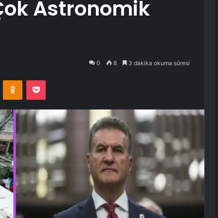
Çok Astronomik
0
8
3 dakika okuma süresi
VKontakte
Odnoklassniki
Pocket