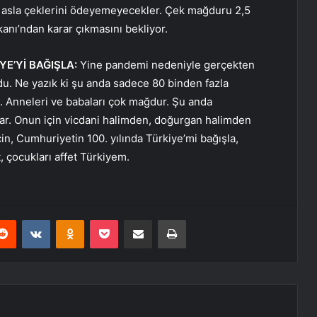
k asla çeklerini ödeyemeyecekler. Çek mağduru 2,5
nı’ndan karar çıkmasını bekliyor.
E’Yİ BAĞIŞLA:
Yine pandemi nedeniyle gerçekten
du. Ne yazık ki şu anda sadece 80 binden fazla
 Anneleri ve babaları çok mağdur. Şu anda
var. Onun için vicdani halimden, doğurgan halimden
çin, Cumhuriyetin 100. yılında Türkiye’mi bağışla,
t, çocukları affet Türkiyem.
erest
Reddit
VKontakte
Odnoklassniki
Pocket
E-Posta ile paylaş
Yazdır