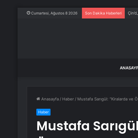
Çin’d
Cumartesi, Ağustos 8 2026
Son Dakika Haberleri
ANASAY
Anasayfa
/
Haber
/
Mustafa Sarıgül: “Kiralarda ve Ö
Haber
Mustafa Sarıgül