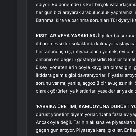
ediyor. Bu dönemde ilk kez birçok vatandaşımız 
her gün bizi arayarak arabuluculuk yapmamızı is
Barınma, kira ve barınma sorunları Türkiye’yi k
KISITLAR VEYA YASAKLAR:
İlgililer bu sorun
itibaren evsizler sokaklarda kalmaya başlayaca
her vatandaşa iş, ihtiyacı olana yemek, evi o
olmanın en değerli göstergesidir. Bunlar temel i
ülkeyi yönetenlerin böyle kaygıları olmadığını 
iktidara gelmiş gibi davranıyorlar. Fiyatlar art
sorunu var mı; yanlış, açgözlü bir avuç azınlık. 
olarak görürler. ya kısıtlarlar, yasaklarlar ya da 
‘FABRİKA ÜRETİMİ, KAMUOYUNA DÜRÜST YÖ
dürüst yönetim’ diyemiyorlar. ‘Daha fazla ev ya
Ancak öyle değil. Tarihin akışına ve piyasaların a
geçen gün artıyor. Piyasaya karşı çıktılar. Enf