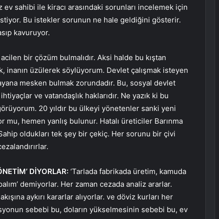
ev sahibi ile kiracı arasındaki sorunları incelemek için
tiyor. Bu istekler sorunun ne hale geldiğini gösterir.
asıp kavuruyor.
a acilen bir çözüm bulmalıdır. Aksi halde bu kıştan
k, inanın üzülerek söylüyorum. Devlet çalışmak isteyen
lmayana mesken bulmak zorundadır. Bu, sosyal devlet
htiyaçlar ve vatandaşlık haklarıdır. Ne yazık ki bu
görüyorum. 20 yıldır bu ülkeyi yönetenler sanki yeni
ıyor mu, hemen yanlış bulunur. Hatalı üreticiler Barınma
Sahip oldukları tek şey bir çekiç. Her sorunu bir çivi
cezalandırırlar.
NETİM’ DİYORLAR:
‘Tarlada fabrikada üretim, kamuda
palım’ demiyorlar. Her zaman cezada analiz ararlar.
kışına aykırı kararlar alıyorlar. ve döviz kurları her
lasyonun sebebi bu, doların yükselmesinin sebebi bu, ev