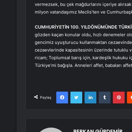
vermezsek, bu çek mağdurlarını içeriye alırsa
milyon vatandaşımız Meclis’ten ve Cumhurbaşka
CUMHURİYETİN 100. YILDÖNÜMÜNDE TÜRKİY
gözden kaçan konular oldu, hızlı denemeler ol
gencimiz uyuşturucu kullanmaktan cezaevinde.
cezaevlerinde kapasitesinin üzerinde tutuklu 
ricam; Toplumsal barış için, kardeşlik hukuku i
Türkiye’mi bağışla. Anneleri affet, babaları affe
Facebook
Twitter
LinkedIn
Tumblr
Pint
Paylaş
BERKAN GÜRDEMİR