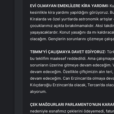
EVİ OLMAYAN EMEKLİLERE KİRA YARDIMI:
Ku
kesinlikle kira yardımı yapıldığını görüyoruz. B
Kiralarda ve özel yurtlarda astronomik artışlar
çocuklarımız açıkta bırakılmamalıdır. Aksi tak
yaşayacaklardır. Konut yasağını da mı kaldırac
olacağım. Gençlerin sorunlarını çözmeye çalış
TBMM’Yİ ÇALIŞMAYA DAVET EDİYORUZ:
Türk
bu teklifim maalesef reddedildi. Ama çalışma
sorunların üzerine gitmeye devam edeceğim. 
devam edeceğim. Özellikle çiftçimizin alın te
devam edeceğim. Can Erzincan’da olmaya dev
Kılıçdaroğlu Erzincan’da olacak, Tercan’da olac
alıyorum.
ÇEK MAĞDURLARI PARLAMENTO’NUN KARARI
nedeniyle esnafımız çeklerini ödeyemedi, fatu