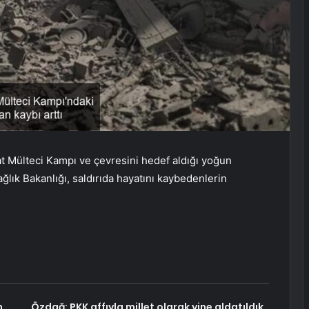
at Mülteci Kampı ve çevresini hedef aldığı yoğun
Sağlık Bakanlığı, saldırıda hayatını kaybedenlerin
m
Özdağ: PKK affıyla millet olarak yine aldatıldık