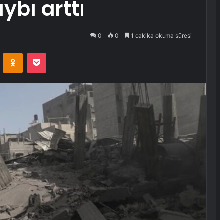
ybı arttı
0
0
1 dakika okuma süresi
VKontakte
Odnoklassniki
Pocket