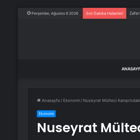
Zafer
Perşembe, Ağustos 6 2026
Son Dakika Haberleri
ANASAY
Anasayfa
/
Ekonomi
/
Nuseyrat Mülteci Kampı’ndaki 
Ekonomi
Nuseyrat Mülte