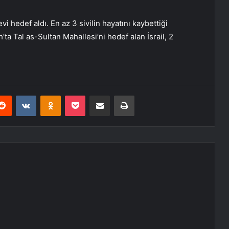
evi hedef aldı. En az 3 sivilin hayatını kaybettiği
h’ta Tal as-Sultan Mahallesi’ni hedef alan İsrail, 2
erest
Reddit
VKontakte
Odnoklassniki
Pocket
E-Posta ile paylaş
Yazdır