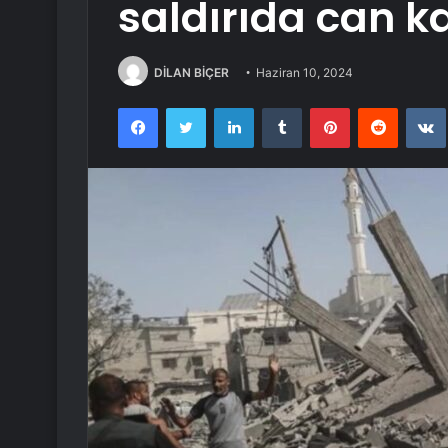
saldırıda can ka
DİLAN BİÇER
Haziran 10, 2024
Facebook
Twitter
LinkedIn
Tumblr
Pinterest
Reddit