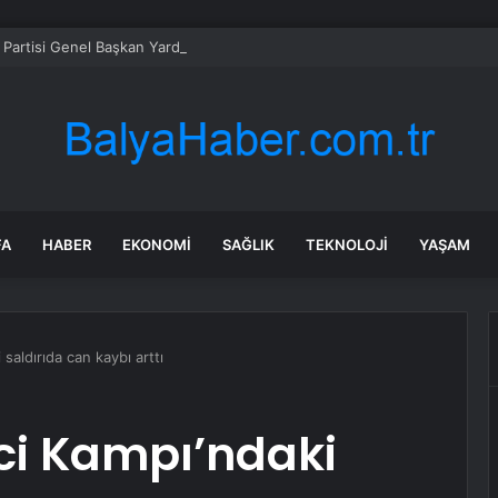
 Partisi Genel Başkan Yardımcısı Yunanistan’a alınmadı
FA
HABER
EKONOMI
SAĞLIK
TEKNOLOJI
YAŞAM
saldırıda can kaybı arttı
ci Kampı’ndaki