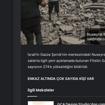
İsrail’in Gazze Şeridi’nin merkezindeki Nuseyr
saldırla ilgili yeni açıklamada bulunan Filistin 
sayısının 274’e yükseldiğini bildirildi.
ENKAZ ALTINDA ÇOK SAYIDA KİŞİ VAR
İlgili Makaleler
GCA Design Studio’dan ca