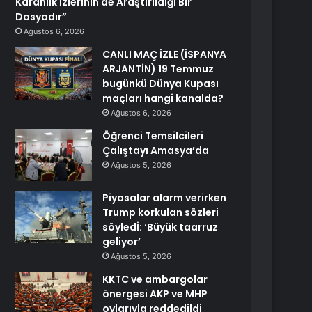
Karanlık İzlerinin de Araştırıldığı Bir
Dosyadır”
Ağustos 6, 2026
CANLI MAÇ İZLE (İSPANYA
ARJANTİN) 19 Temmuz
bugünkü Dünya Kupası
maçları hangi kanalda?
Ağustos 6, 2026
Öğrenci Temsilcileri
Çalıştayı Amasya’da
Ağustos 5, 2026
Piyasalar alarm verirken
Trump korkulan sözleri
söyledİ: ‘Büyük taarruz
geliyor’
Ağustos 5, 2026
KKTC ve ambargolar
önergesi AKP ve MHP
oylarıyla reddedildi