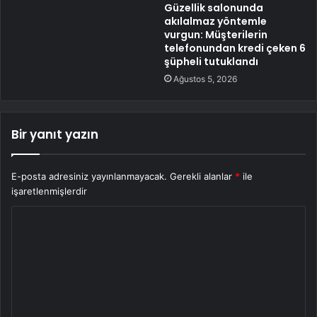
Güzellik salonunda
akılalmaz yöntemle
vurgun: Müşterilerin
telefonundan kredi çeken 6
şüpheli tutuklandı
Ağustos 5, 2026
Bir yanıt yazın
E-posta adresiniz yayınlanmayacak.
Gerekli alanlar
*
ile
işaretlenmişlerdir
Y
o
r
u
m