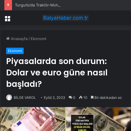
Turgutlu’da Traktör-Motosiklet Kazası
Menü
Anasayfa
/
Ekonomi
Ekonomi
Piyasalarda son durum:
Dolar ve euro güne nasıl
başladı?
BİLGE VAROL
Eylül 2, 2023
0
10
Bir dakikadan az