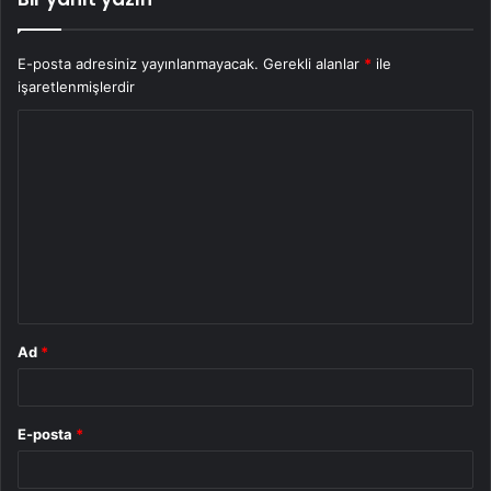
E-posta adresiniz yayınlanmayacak.
Gerekli alanlar
*
ile
işaretlenmişlerdir
Y
o
r
u
m
*
Ad
*
E-posta
*