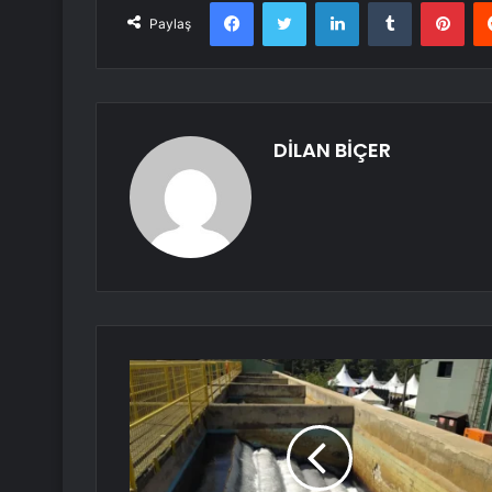
Facebook
Twitter
LinkedIn
Tumblr
Pint
Paylaş
DİLAN BİÇER