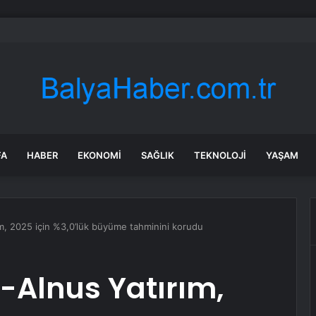
n’in Hunan Eyaletinde Çeltik Üretimi İnsansız Makinelerle Gerçekleştirili
FA
HABER
EKONOMI
SAĞLIK
TEKNOLOJI
YAŞAM
m, 2025 için %3,0’lük büyüme tahminini korudu
-Alnus Yatırım,