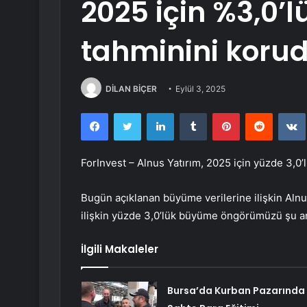
2025 için %3,0’
tahminini koru
DİLAN BİÇER
Eylül 3, 2025
Facebook
Twitter
LinkedIn
Tumblr
Pinterest
Reddit
ForInvest – Alnus Yatırım, 2025 için yüzde 3,0
Bugün açıklanan büyüme verilerine ilişkin Alnu
ilişkin yüzde 3,0’lük büyüme öngörümüzü şu an
İlgili Makaleler
Bursa’da Kurban Pazarında