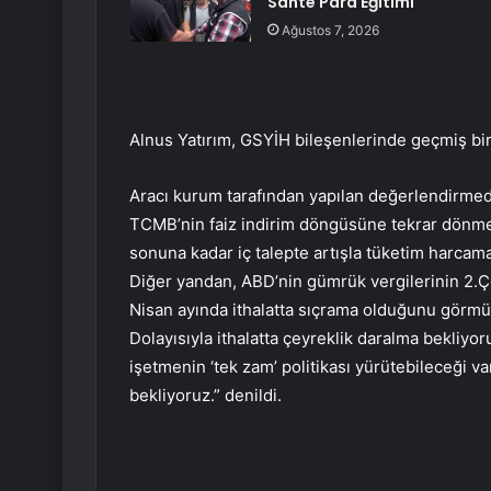
Sahte Para Eğitimi
Ağustos 7, 2026
Alnus Yatırım, GSYİH bileşenlerinde geçmiş bi
Aracı kurum tarafından yapılan değerlendirmed
TCMB’nin faiz indirim döngüsüne tekrar dönme
sonuna kadar iç talepte artışla tüketim harca
Diğer yandan, ABD’nin gümrük vergilerinin 2.Ç
Nisan ayında ithalatta sıçrama olduğunu görmü
Dolayısıyla ithalatta çeyreklik daralma bekliyor
işetmenin ‘tek zam’ politikası yürütebileceği v
bekliyoruz.” denildi.