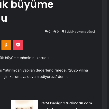
lük büyüme
du
0
0
1 dakika okuma süresi
VKontakte
Odnoklassniki
Pocket
’lük büyüme tahminini korudu.
s Yatırım’dan yapılan değerlendirmede, “2025 yılına
 için korumaya devam ediyoruz.” denildi.
GCA Design Studio’dan cam