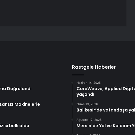
Rastgele Haberler
Haziran 14, 2025
ırma Doğrulandı
CoreWeave, Applied Digital
yaşandı
nsansız Makinelerle
Nisan 13, 2026
Balıkesir’de vatandaşa y
Ağustos 12, 2025
isi belli oldu
Mersin’de Yol ve Kaldırım 