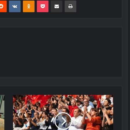
erest
Reddit
VKontakte
Odnoklassniki
Pocket
E-Posta ile paylaş
Yazdır