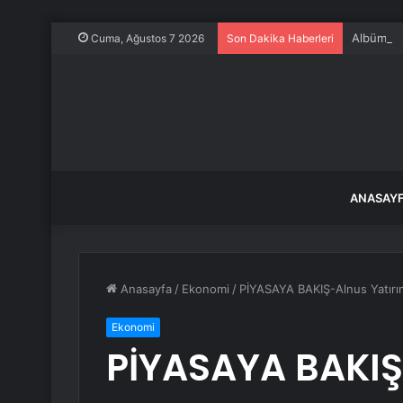
Albüm: Çi
Cuma, Ağustos 7 2026
Son Dakika Haberleri
ANASAY
Anasayfa
/
Ekonomi
/
PİYASAYA BAKIŞ-Alnus Yatırı
Ekonomi
PİYASAYA BAKIŞ