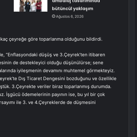
ambalaj tasarımında
bütüncül yaklaşım
Ağustos 6, 2026
rkaç çeyreğe göre toparlanma olduğunu bildirdi.
e, “Enflasyondaki düşüş ve 3.Çeyrek’ten itibaren
sinin de destekleyici olduğu düşünülürse; sene
malarında iyileşmenin devamını muhtemel görmekteyiz.
eyrek’te Dış Ticaret Dengesini bozduğunu ve özellikle
ştük. 3.Çeyrekte veriler biraz toparlanmış durumda.
uz. İşgücü ödemelerinin payının ise, bu yıl bir çok
arsayımı ile 3. ve 4.Çeyreklerde de düşmesini