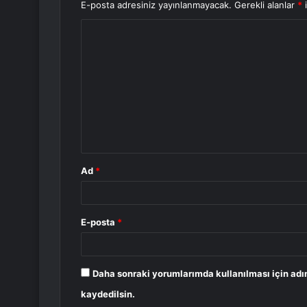
E-posta adresiniz yayınlanmayacak.
Gerekli alanlar
*
i
Y
o
r
u
m
*
Ad
*
E-posta
*
Daha sonraki yorumlarımda kullanılması için adı
kaydedilsin.