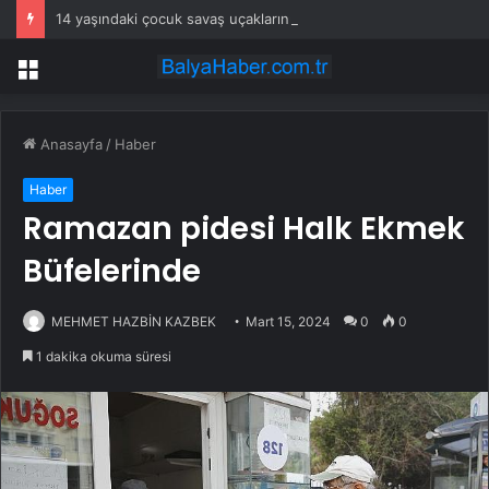
14 yaşındaki çocuk savaş uçaklarını alarma geçirdi
Menü
Anasayfa
/
Haber
Haber
Ramazan pidesi Halk Ekmek
Büfelerinde
MEHMET HAZBİN KAZBEK
Mart 15, 2024
0
0
1 dakika okuma süresi