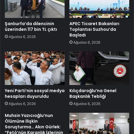
Şanlıurfa’da dilencinin
APEC Ticaret Bakanları
üzerinden 117 bin TL çıktı
Toplantısı Suzhou’da
Başladı
Ağustos 6, 2026
Ağustos 6, 2026
Yeni Parti’nin sosyal medya
Kılıçdaroğlu’na Genel
hesapları duyuruldu
Başkanlık Tebliği
Ağustos 6, 2026
Ağustos 6, 2026
Muhsin Yazıcıoğlu’nun
Ölümüne İlişkin
Soruşturma… Akın Gürlek:
“Fetö’nün Karanlık İzlerinin