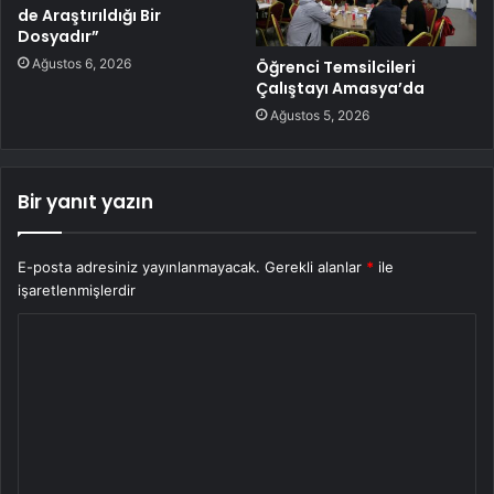
de Araştırıldığı Bir
Dosyadır”
Ağustos 6, 2026
Öğrenci Temsilcileri
Çalıştayı Amasya’da
Ağustos 5, 2026
Bir yanıt yazın
E-posta adresiniz yayınlanmayacak.
Gerekli alanlar
*
ile
işaretlenmişlerdir
Y
o
r
u
m