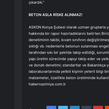
çıkardık.”
BETON ASLA RİSKE ALINMAZ!
ASKON Konya Şubesi olarak uzman gruplarla ya
hakkında bir rapor hazırladıklarını belirten Biri
denetiminin takibi, kıvam sınıfının değiştirilme
sıklığı vb. nedenlerle betonun sulanması engell
tarafından sıkı bir şekilde takip edildiği, soruml
yapı üretim sürecinde yapıyı takip eder ve yetki
ve donatı denetimi; standartlar ve Bakanlıkça 
laboratuvarlarında yetkili kişinin yeterli bilgi 
malzemeler, özellikle beton üretiminde kullanı
habernazimiye.com.tr
Facebook
Twitter
LinkedIn
Tumblr
Pint