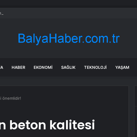
on, Gamescom 2026 Fuarı’nda Yer Alacak Oyunlarına Dair Yeni Ayrıntıları 
FA
HABER
EKONOMI
SAĞLIK
TEKNOLOJI
YAŞAM
i önemlidir!
n beton kalitesi