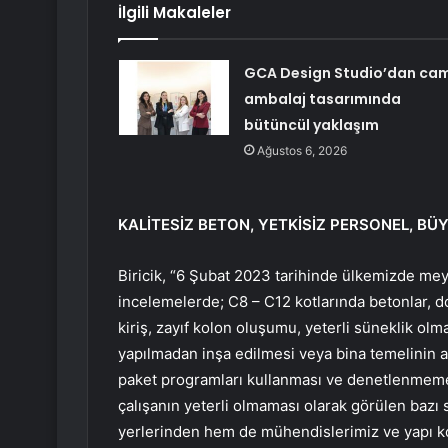
İlgili Makaleler
GCA Design Studio’dan ca
ambalaj tasarımında
bütüncül yaklaşım
Ağustos 6, 2026
KALİTESİZ BETON, YETKİSİZ PERSONEL, B
Biricik, “6 Şubat 2023 tarihinde ülkemizde me
incelemelerde; C8 – C12 kotlarında betonlar, do
kiriş, zayıf kolon oluşumu, yeterli süneklik o
yapılmadan inşa edilmesi veya bina temelinin 
paket programları kullanması ve denetlenmemes
çalışanın yeterli olmaması olarak görülen bazı s
yerlerinden hem de mühendislerimiz ve yapı ko