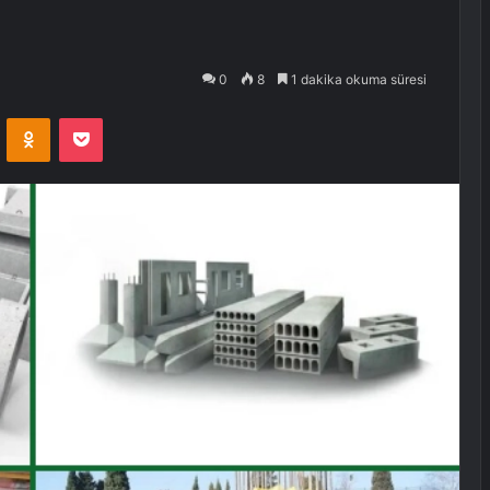
0
8
1 dakika okuma süresi
VKontakte
Odnoklassniki
Pocket