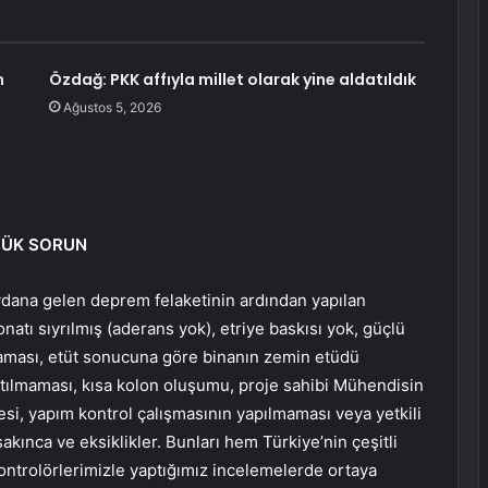
m
Özdağ: PKK affıyla millet olarak yine aldatıldık
Ağustos 5, 2026
ÜYÜK SORUN
ydana gelen deprem felaketinin ardından yapılan
natı sıyrılmış (aderans yok), etriye baskısı yok, güçlü
lmaması, etüt sonucuna göre binanın zemin etüdü
atılmaması, kısa kolon oluşumu, proje sahibi Mühendisin
i, yapım kontrol çalışmasının yapılmaması veya yetkili
akınca ve eksiklikler. Bunları hem Türkiye’nin çeşitli
ntrolörlerimizle yaptığımız incelemelerde ortaya