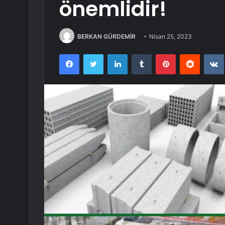
önemlidir!
BERKAN GÜRDEMİR
Nisan 25, 2023
Facebook
Twitter
LinkedIn
Tumblr
Pinterest
Reddit