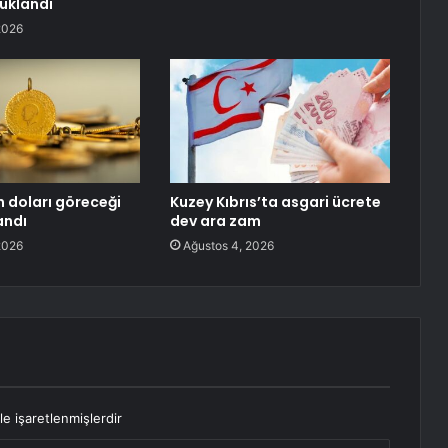
tuklandı
2026
in doları göreceği
Kuzey Kıbrıs’ta asgari ücrete
andı
dev ara zam
2026
Ağustos 4, 2026
le işaretlenmişlerdir