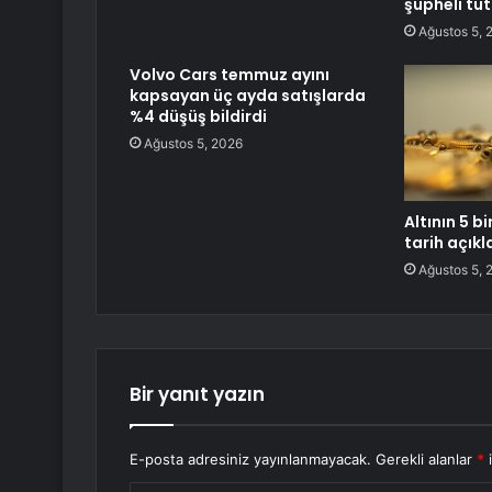
şüpheli tu
Ağustos 5, 
Volvo Cars temmuz ayını
kapsayan üç ayda satışlarda
%4 düşüş bildirdi
Ağustos 5, 2026
Altının 5 b
tarih açıkl
Ağustos 5, 
Bir yanıt yazın
E-posta adresiniz yayınlanmayacak.
Gerekli alanlar
*
i