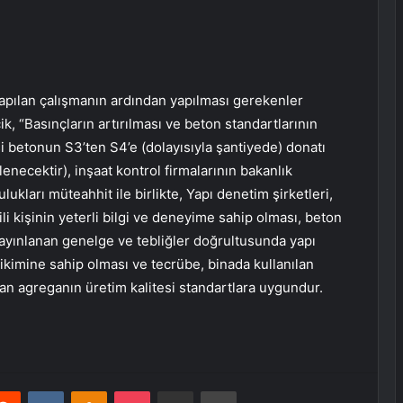
pılan çalışmanın ardından yapılması gerekenler
cik, “Basınçların artırılması ve beton standartlarının
si betonun S3’ten S4’e (dolayısıyla şantiyede) donatı
enecektir), inşaat kontrol firmalarının bakanlık
ulukları müteahhit ile birlikte, Yapı denetim şirketleri,
li kişinin yeterli bilgi ve deneyime sahip olması, beton
yayınlanan genelge ve tebliğler doğrultusunda yapı
birikimine sahip olması ve tecrübe, binada kullanılan
lan agreganın üretim kalitesi standartlara uygundur.
erest
Reddit
VKontakte
Odnoklassniki
Pocket
E-Posta ile paylaş
Yazdır