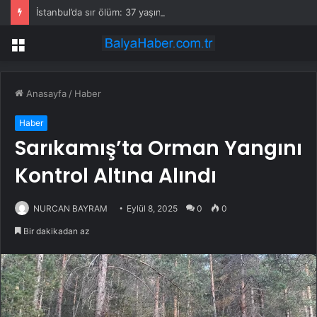
İstanbul’da sır ölüm: 37 yaşındaki kadın savcının evinde ölü bulundu!
Menü
Anasayfa
/
Haber
Haber
Sarıkamış’ta Orman Yangını
Kontrol Altına Alındı
NURCAN BAYRAM
Eylül 8, 2025
0
0
Bir dakikadan az