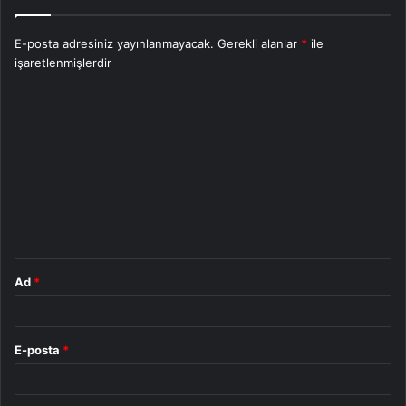
E-posta adresiniz yayınlanmayacak.
Gerekli alanlar
*
ile
işaretlenmişlerdir
Y
o
r
u
m
*
Ad
*
E-posta
*